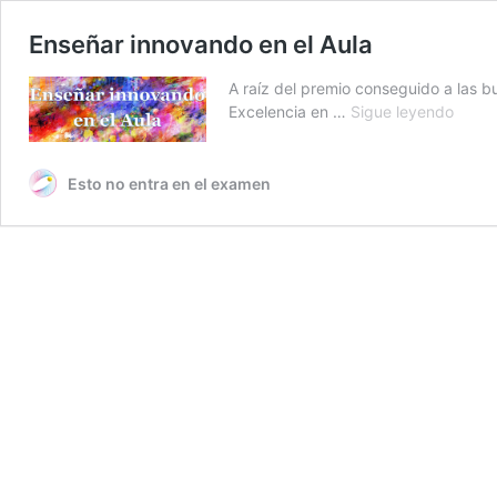
Enseñar innovando en el Aula
A raíz del premio conseguido a las b
Enseñ
Excelencia en …
Sigue leyendo
innov
en
el
Esto no entra en el examen
Aula