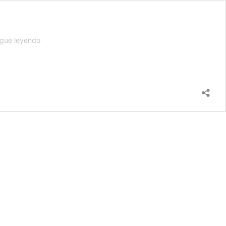
Formación
igue leyendo
en
la
Inspectoría
Salesiana
María
Auxiliadora