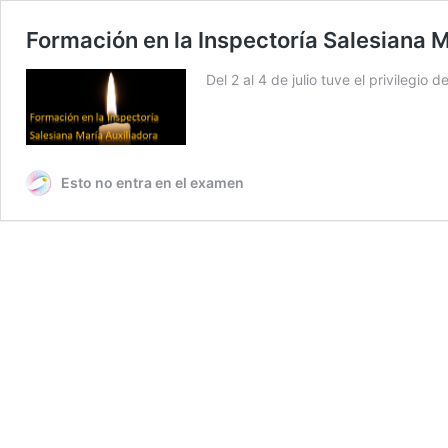
Formación en la Inspectoría Salesiana M
Del 2 al 4 de julio tuve el privilegi
Esto no entra en el examen