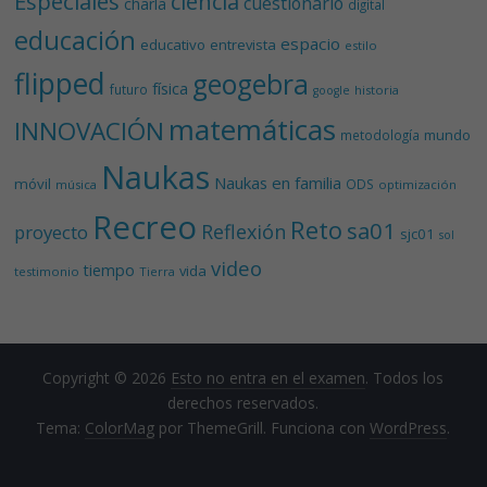
Especiales
ciencia
cuestionario
charla
digital
educación
espacio
educativo
entrevista
estilo
flipped
geogebra
física
futuro
historia
google
matemáticas
INNOVACIÓN
mundo
metodología
Naukas
Naukas en familia
móvil
ODS
música
optimización
Recreo
Reto
sa01
Reflexión
proyecto
sjc01
sol
video
tiempo
vida
testimonio
Tierra
Copyright © 2026
Esto no entra en el examen
. Todos los
derechos reservados.
Tema:
ColorMag
por ThemeGrill. Funciona con
WordPress
.