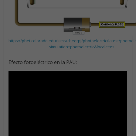
https://phet.colorado.edu/sims/cheerpj/photoelectric/latest/photoele
simulation=photoelectric&locale=es
Efecto fotoeléctrico en la PAU: