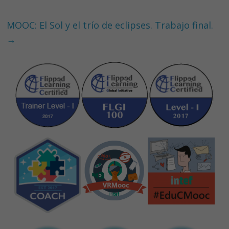
o
n
p
k
p
MOOC: El Sol y el trío de eclipses. Trabajo final.
→