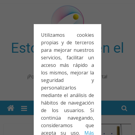
Saltar
al
contenido
Utilizamos cookies
propias y de terceros
Esto no entra en el
para mejorar nuestros
servicios, facilitar un
examen
acceso más rápido a
los mismos, mejorar la
¡Porque no solo el examen importa!
seguridad y
personalizarlos
mediante el análisis de
hábitos de navegación
de los usuarios. Si
continúa navegando,
consideramos que
acepta su uso.
Más