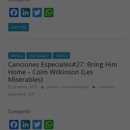
F
Li
T
W
ac
n
w
h
Leer más
e
k
itt
at
b
e
er
s
o
dI
A
o
n
p
Música
Qué guapo!
Videos
Canciones Especiales#27: Bring Him
k
p
Home – Colm Wilkinson (Les
Miserables)
29 enero, 2013
Curioso con curiosidades
Canciones
,
Especiales
sa01
Compartir:
F
Li
T
W