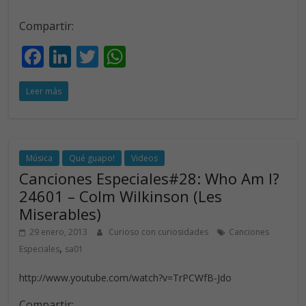
Compartir:
F
Li
T
W
ac
n
w
h
Leer más
e
k
itt
at
b
e
er
s
o
dI
A
o
n
p
Música
Qué guapo!
Videos
Canciones Especiales#28: Who Am I?
k
p
24601 – Colm Wilkinson (Les
Miserables)
29 enero, 2013
Curioso con curiosidades
Canciones
,
Especiales
sa01
http://www.youtube.com/watch?v=TrPCWfB-Jdo
Compartir: