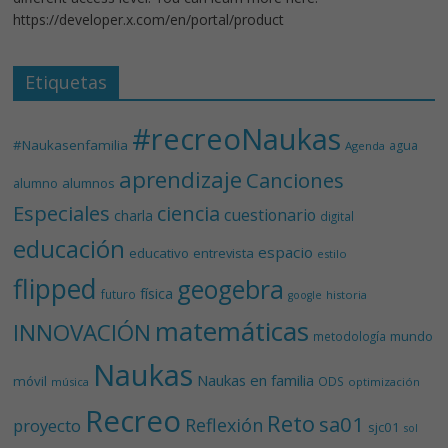
https://developer.x.com/en/portal/product
Etiquetas
#recreoNaukas
#Naukasenfamilia
agua
Agenda
aprendizaje
Canciones
alumnos
alumno
Especiales
ciencia
cuestionario
charla
digital
educación
espacio
educativo
entrevista
estilo
flipped
geogebra
física
futuro
historia
google
matemáticas
INNOVACIÓN
mundo
metodología
Naukas
Naukas en familia
móvil
ODS
música
optimización
Recreo
Reto
sa01
Reflexión
proyecto
sjc01
sol