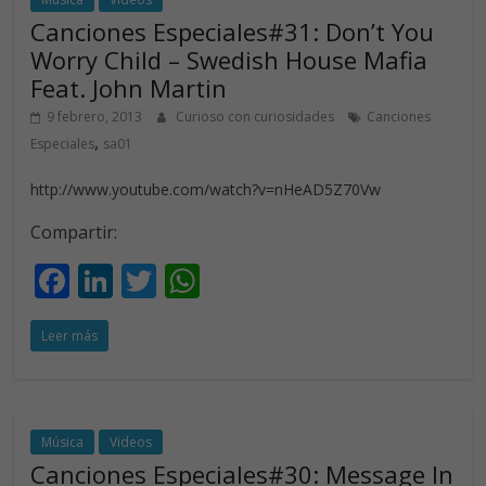
o
n
p
Canciones Especiales#31: Don’t You
k
p
Worry Child – Swedish House Mafia
Feat. John Martin
9 febrero, 2013
Curioso con curiosidades
Canciones
,
Especiales
sa01
http://www.youtube.com/watch?v=nHeAD5Z70Vw
Compartir:
F
Li
T
W
ac
n
w
h
Leer más
e
k
itt
at
b
e
er
s
o
dI
A
o
n
p
Música
Videos
Canciones Especiales#30: Message In