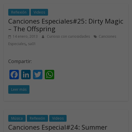
o
dI
A
o
n
p
Reflexión
Videos
Canciones Especiales#25: Dirty Magic
k
p
– The Offspring
14 enero, 2013
Curioso con curiosidades
Canciones
,
Especiales
sa01
Compartir:
F
Li
T
W
ac
n
w
h
Leer más
e
k
itt
at
b
e
er
s
o
dI
A
o
n
p
Música
Reflexión
Videos
Canciones Especial#24: Summer
k
p