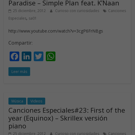
Paradise – Simple Plan feat. K’Naan
25 diciembre, 2012
Curioso con curiosidades
Canciones
,
Especiales
sa01
http://www.youtube.com/watch?v=3cgP6FrNBgs
Compartir:
F
Li
T
W
ac
n
w
h
Leer más
e
k
itt
at
b
e
er
s
o
dI
A
o
n
p
Música
Videos
Canciones Especiales#23: First of the
k
p
year (Equinox) – Skrillex versión
piano
25 diciembre, 2012
Curioso con curiosidades
Canciones