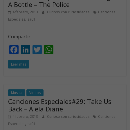
k
p
A Bottle – The Police
4 febrero, 2013
Curioso con curiosidades
Canciones
,
Especiales
sa01
Compartir:
F
Li
T
W
ac
n
w
h
Leer más
e
k
itt
at
b
e
er
s
o
dI
A
o
n
p
Música
Videos
Canciones Especiales#29: Take Us
k
p
Back – Alela Diane
4 febrero, 2013
Curioso con curiosidades
Canciones
,
Especiales
sa01