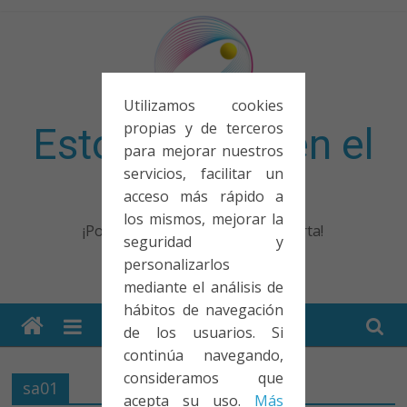
Saltar
al
contenido
Utilizamos cookies
propias y de terceros
Esto no entra en el
para mejorar nuestros
servicios, facilitar un
examen
acceso más rápido a
los mismos, mejorar la
¡Porque no solo el examen importa!
seguridad y
personalizarlos
mediante el análisis de
hábitos de navegación
de los usuarios. Si
continúa navegando,
consideramos que
sa01
acepta su uso.
Más