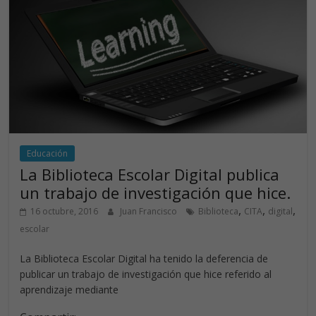
o
n
p
k
p
Educación
La Biblioteca Escolar Digital publica
un trabajo de investigación que hice.
,
,
,
16 octubre, 2016
Juan Francisco
Biblioteca
CITA
digital
escolar
La Biblioteca Escolar Digital ha tenido la deferencia de
publicar un trabajo de investigación que hice referido al
aprendizaje mediante