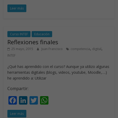
ac
n
w
h
Leer más
e
k
itt
at
b
e
er
s
o
dI
A
o
n
p
Curso INTEF
Educación
Reflexiones finales
k
p
,
,
25 mayo, 2015
Juan Francisco
competencia
digital
INTEF
¿Qué has aprendido con el curso? Aunque ya utilizo algunas
herramientas digitales (blogs, videos, youtube, Moodle,….)
he aprendido a: Utilizar
Compartir:
F
Li
T
W
ac
n
w
h
Leer más
e
k
itt
at