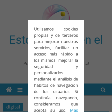
Saltar
al
contenido
Utilizamos cookies
propias y de terceros
Esto no entra en el
para mejorar nuestros
servicios, facilitar un
examen
acceso más rápido a
los mismos, mejorar la
¡Porque no solo el examen importa!
seguridad y
personalizarlos
mediante el análisis de
hábitos de navegación
de los usuarios. Si
continúa navegando,
consideramos que
digital
acepta su uso.
Más