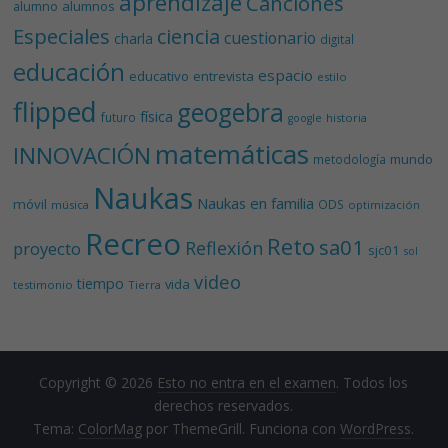
aprendizaje
Canciones
alumnos
alumno
Especiales
ciencia
cuestionario
charla
digital
educación
espacio
educativo
entrevista
estilo
flipped
geogebra
física
futuro
historia
google
matemáticas
INNOVACIÓN
mundo
metodología
Naukas
Naukas en familia
móvil
ODS
música
optimización
Recreo
Reto
sa01
Reflexión
proyecto
sjc01
sol
video
tiempo
vida
testimonio
Tierra
Copyright © 2026
Esto no entra en el examen
. Todos los
derechos reservados.
Tema:
ColorMag
por ThemeGrill. Funciona con
WordPress
.