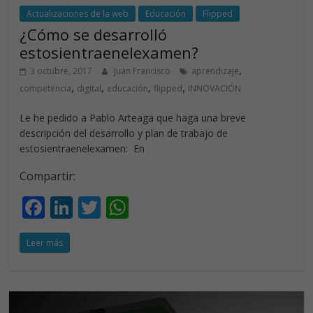
Actualizaciones de la web
Educación
Flipped
¿Cómo se desarrolló
estosientraenelexamen?
,
3 octubre, 2017
Juan Francisco
aprendizaje
,
,
,
,
competencia
digital
educación
flipped
INNOVACIÓN
Le he pedido a Pablo Arteaga que haga una breve
descripción del desarrollo y plan de trabajo de
estosientraenelexamen: En
Compartir:
F
Li
T
W
ac
n
w
h
Leer más
e
k
itt
at
b
e
er
s
o
dI
A