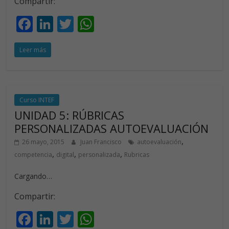
Compartir:
F
Li
T
W
ac
n
w
h
Leer más
e
k
itt
at
b
e
er
s
o
dI
A
o
n
p
Curso INTEF
UNIDAD 5: RÚBRICAS
k
p
PERSONALIZADAS AUTOEVALUACIÓN
,
26 mayo, 2015
Juan Francisco
autoevaluación
,
,
,
competencia
digital
personalizada
Rubricas
Cargando…
Compartir:
F
Li
T
W