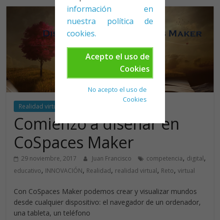
información en
nuestra política de
cookies.
Acepto el uso de
Cookies
No acepto el uso de
Cookies
Realidad virtual
Comienzo a diseñar en
CoSpaces Maker
,
,
29 noviembre, 2017
Juan Francisco
competencia
digital
,
,
,
,
,
educativo
INNOVACIÓN
Realidad
realidad virtual
Reto
virtual
Con CoSpaces Maker podemos crear y visualizar mundos
desde cualquier dispositivo: el navegador de un ordenador,
una tableta, un teléfono