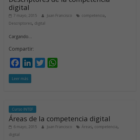
k
p
digital
,
7 mayo, 2015
Juan Francisco
competencia
,
Descriptores
digital
Cargando…
Compartir:
F
Li
T
W
ac
n
w
h
Leer más
e
k
itt
at
b
e
er
s
o
dI
A
o
n
p
Curso INTEF
Áreas de la competencia digital
k
p
,
,
6 mayo, 2015
Juan Francisco
Áreas
competencia
digital