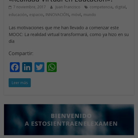
,
,
7 noviembre, 2017
Juan Francisco
competencia
digital
,
,
,
,
educación
espacio
INNOVACIÓN
móvil
mundo
Las motivaciones que me han llevado a comenzar este
MOOC: La realidad virtual transformará, como ya hizo en su
día
Compartir:
F
Li
T
W
ac
n
w
h
Leer más
e
k
itt
at
b
e
er
s
o
dI
A
o
n
p
k
p