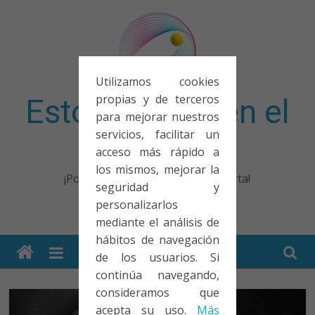
Saltar
al
contenido
Utilizamos cookies
propias y de terceros
Esto no entra en el
para mejorar nuestros
servicios, facilitar un
examen
acceso más rápido a
los mismos, mejorar la
¡Porque no solo el examen importa!
seguridad y
personalizarlos
mediante el análisis de
hábitos de navegación
de los usuarios. Si
continúa navegando,
consideramos que
acepta su uso.
Más