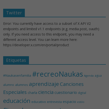
Twitter
Error: You currently have access to a subset of X API V2
endpoints and limited v1.1 endpoints (e.g. media post, oauth)
only. If you need access to this endpoint, you may need a
different access level. You can learn more here:
https://developer.x.com/en/portal/product
Etiquetas
#recreoNaukas
#Naukasenfamilia
agua
Agenda
aprendizaje
Canciones
alumnos
alumno
Especiales
ciencia
cuestionario
charla
digital
educación
espacio
educativo
entrevista
estilo