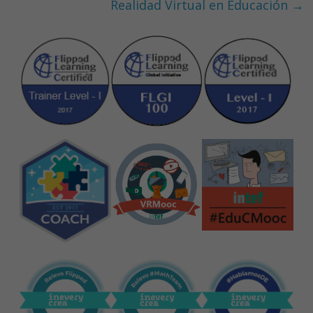
k
p
Realidad Virtual en Educación
→