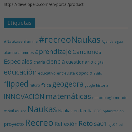
https://developer.x.com/en/portal/product
Etiquetas
#recreoNaukas
#Naukasenfamilia
agua
Agenda
aprendizaje
Canciones
alumnos
alumno
Especiales
ciencia
cuestionario
charla
digital
educación
espacio
educativo
entrevista
estilo
flipped
geogebra
física
futuro
historia
google
matemáticas
INNOVACIÓN
mundo
metodología
Naukas
Naukas en familia
móvil
ODS
música
optimización
Recreo
Reto
sa01
Reflexión
proyecto
sjc01
sol