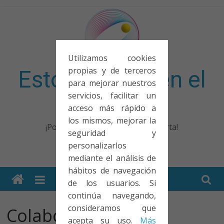
Saltar
al
contenido
Utilizamos cookies
propias y de terceros
Esto no entra en el
para mejorar nuestros
servicios, facilitar un
examen
acceso más rápido a
los mismos, mejorar la
¡Porque no solo el examen importa!
seguridad y
personalizarlos
mediante el análisis de
hábitos de navegación
de los usuarios. Si
continúa navegando,
consideramos que
Colaboraciones,
acepta su uso.
Más