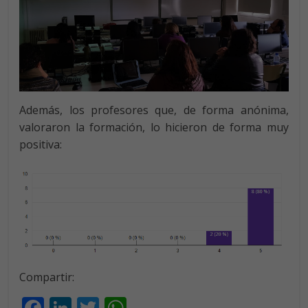
Además, los profesores que, de forma anónima,
valoraron la formación, lo hicieron de forma muy
positiva:
Compartir:
F
Li
T
W