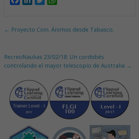
ac
n
w
h
e
k
itt
at
b
e
er
s
←
Proyecto Coin. Ánimos desde Tabasco.
o
dI
A
o
n
p
k
p
RecreoNaukas 23/02/18: Un cordobés
controlando el mayor telescopio de Australia
→