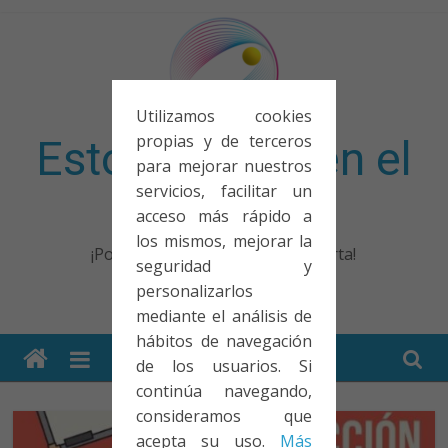
Saltar
al
contenido
Utilizamos cookies
propias y de terceros
Esto no entra en el
para mejorar nuestros
servicios, facilitar un
examen
acceso más rápido a
los mismos, mejorar la
¡Porque no solo el examen importa!
seguridad y
personalizarlos
mediante el análisis de
hábitos de navegación
de los usuarios. Si
continúa navegando,
consideramos que
acepta su uso.
Más