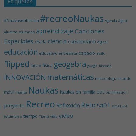
Etiquetas
#recreoNaukas
#Naukasenfamilia
agua
Agenda
aprendizaje
Canciones
alumnos
alumno
Especiales
ciencia
cuestionario
charla
digital
educación
espacio
educativo
entrevista
estilo
flipped
geogebra
física
futuro
historia
google
matemáticas
INNOVACIÓN
mundo
metodología
Naukas
Naukas en familia
móvil
ODS
música
optimización
Recreo
Reto
sa01
Reflexión
proyecto
sjc01
sol
video
tiempo
vida
testimonio
Tierra