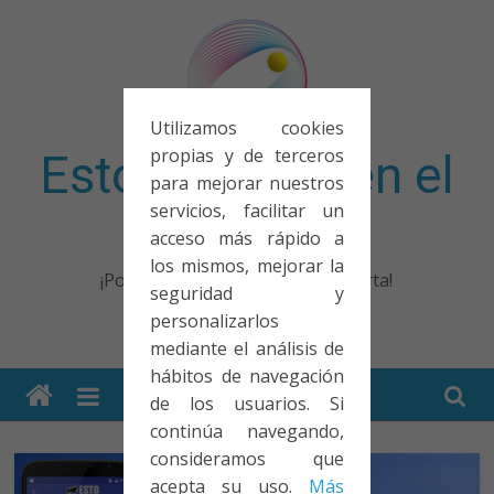
Saltar
al
contenido
Utilizamos cookies
propias y de terceros
Esto no entra en el
para mejorar nuestros
servicios, facilitar un
examen
acceso más rápido a
los mismos, mejorar la
¡Porque no solo el examen importa!
seguridad y
personalizarlos
mediante el análisis de
hábitos de navegación
de los usuarios. Si
continúa navegando,
consideramos que
acepta su uso.
Más