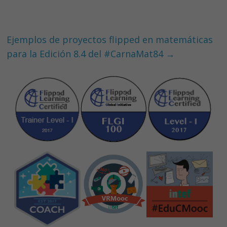
o
n
p
k
p
Ejemplos de proyectos flipped en matemáticas
para la Edición 8.4 del #CarnaMat84
→