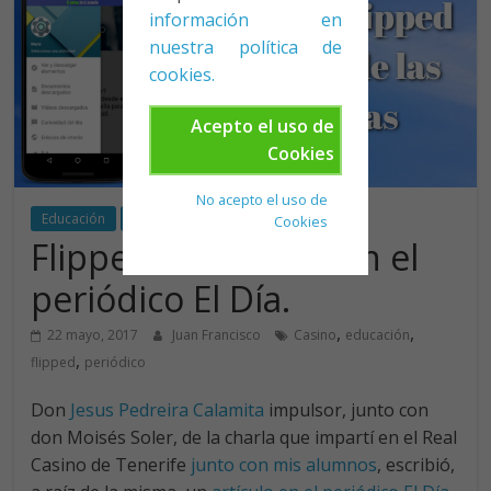
información en
nuestra política de
cookies.
Acepto el uso de
Cookies
No acepto el uso de
Educación
Flipped
Cookies
Flipped Classroom en el
periódico El Día.
,
,
22 mayo, 2017
Juan Francisco
Casino
educación
,
flipped
periódico
Don
Jesus Pedreira Calamita
impulsor, junto con
don Moisés Soler, de la charla que impartí en el Real
Casino de Tenerife
junto con mis alumnos
, escribió,