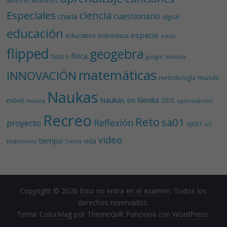
alumnos
alumno
Especiales
ciencia
cuestionario
charla
digital
educación
espacio
educativo
entrevista
estilo
flipped
geogebra
física
futuro
historia
google
matemáticas
INNOVACIÓN
mundo
metodología
Naukas
Naukas en familia
móvil
ODS
música
optimización
Recreo
Reto
sa01
Reflexión
proyecto
sjc01
sol
video
tiempo
vida
testimonio
Tierra
Copyright © 2026
Esto no entra en el examen
. Todos los
derechos reservados.
Tema:
ColorMag
por ThemeGrill. Funciona con
WordPress
.