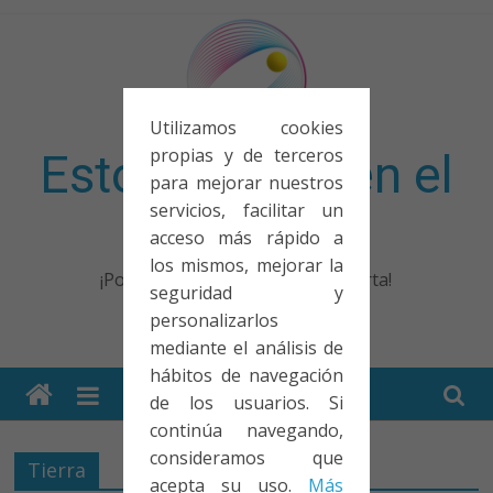
Saltar
al
contenido
Utilizamos cookies
propias y de terceros
Esto no entra en el
para mejorar nuestros
servicios, facilitar un
examen
acceso más rápido a
los mismos, mejorar la
¡Porque no solo el examen importa!
seguridad y
personalizarlos
mediante el análisis de
hábitos de navegación
de los usuarios. Si
continúa navegando,
consideramos que
Tierra
acepta su uso.
Más