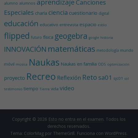
aprendizaje
Canciones
alumnos
alumno
Especiales
ciencia
cuestionario
charla
digital
educación
espacio
educativo
entrevista
estilo
flipped
geogebra
física
futuro
historia
google
matemáticas
INNOVACIÓN
mundo
metodología
Naukas
Naukas en familia
móvil
ODS
música
optimización
Recreo
Reto
sa01
Reflexión
proyecto
sjc01
sol
video
tiempo
vida
testimonio
Tierra
Copyright © 2026
Esto no entra en el examen
. Todos los
derechos reservados.
Tema:
ColorMag
por ThemeGrill. Funciona con
WordPress
.