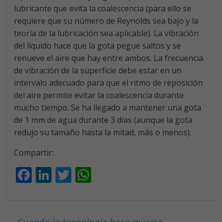
lubricante que evita la coalescencia (para ello se
requiere que su número de Reynolds sea bajo y la
teoría de la lubricación sea aplicable). La vibración
del líquido hace que la gota pegue saltos y se
renueve el aire que hay entre ambos. La frecuencia
de vibración de la superficie debe estar en un
intervalo adecuado para que el ritmo de reposición
del aire permite evitar la coalescencia durante
mucho tiempo. Se ha llegado a mantener una gota
de 1 mm de agua durante 3 días (aunque la gota
redujo su tamaño hasta la mitad, más o menos).
Compartir:
F
Li
T
W
ac
n
w
h
e
k
itt
at