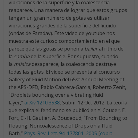
vibraciones de la superficie y la coalescencia
reaparece. Una manera de lograr que estos grupos
tengan un gran número de gotas es utilizar
vibraciones grandes de la superficie del líquido
(ondas de Faraday). Este vídeo de youtube nos
muestra este curioso comportamiento en el que
parece que las gotas se ponen a
bailar
al ritmo de
la
samba
de la superficie. Por supuesto, cuando
la
música
desaparece, la coalescencia destruye
todas las gotas. El vídeo se presenta al concurso
Gallery of Fluid Motion del 65st Annual Meeting of
the APS-DFD, Pablo Cabrera-Garcia, Roberto Zenit,
“Droplets bouncing over a vibrating fluid
layer,”
arXiv:1210.3538
, Subm. 12 Oct 2012. La teoría
que explica el fenómeno se publicó en Y. Couder, E.
Fort, C.-H. Gautier, A. Boudaoud, “From Bouncing to
Floating: Noncoalescence of Drops on a Fluid
Bath,”
Phys. Rev. Lett. 94: 177801, 2005
[
copia