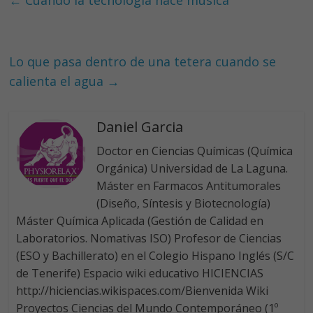
b
e
er
s
←
Cuando la tecnología hace música
o
dI
A
o
n
p
k
p
Lo que pasa dentro de una tetera cuando se
calienta el agua
→
Daniel Garcia
Doctor en Ciencias Químicas (Química
Orgánica) Universidad de La Laguna.
Máster en Farmacos Antitumorales
(Diseño, Síntesis y Biotecnología)
Máster Química Aplicada (Gestión de Calidad en
Laboratorios. Nomativas ISO) Profesor de Ciencias
(ESO y Bachillerato) en el Colegio Hispano Inglés (S/C
de Tenerife) Espacio wiki educativo HICIENCIAS
http://hiciencias.wikispaces.com/Bienvenida Wiki
Proyectos Ciencias del Mundo Contemporáneo (1º