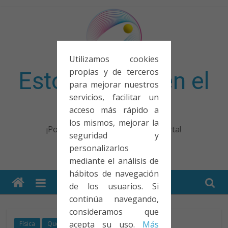
Saltar
al
contenido
Utilizamos cookies
propias y de terceros
Esto no entra en el
para mejorar nuestros
servicios, facilitar un
examen
acceso más rápido a
los mismos, mejorar la
¡Porque no solo el examen importa!
seguridad y
personalizarlos
mediante el análisis de
hábitos de navegación
de los usuarios. Si
continúa navegando,
consideramos que
acepta su uso.
Más
Física
Qué guapo!
Videos