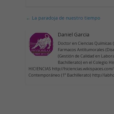
ac
n
w
h
e
k
itt
at
b
e
er
s
←
La paradoja de nuestro tiempo
o
dI
A
o
n
p
Daniel Garcia
k
p
Doctor en Ciencias Químicas 
Farmacos Antitumorales (Dise
(Gestión de Calidad en Labora
Bachillerato) en el Colegio H
HICIENCIAS http://hiciencias.wikispaces.com
Contemporáneo (1º Bachillerato) http://lab