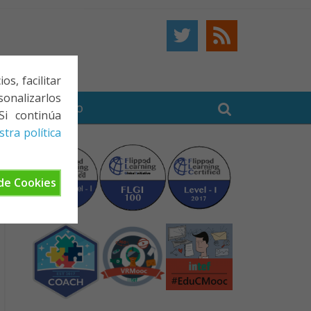
s, facilitar
onalizarlos
BE
CONTACTO
Si continúa
tra política
de Cookies