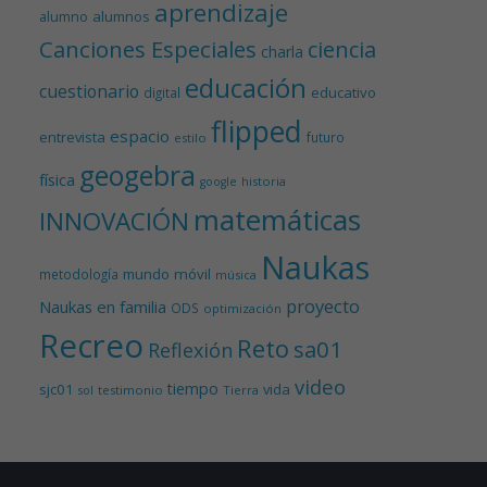
aprendizaje
alumnos
alumno
Canciones Especiales
ciencia
charla
educación
cuestionario
educativo
digital
flipped
espacio
entrevista
futuro
estilo
geogebra
física
historia
google
matemáticas
INNOVACIÓN
Naukas
mundo
móvil
metodología
música
proyecto
Naukas en familia
ODS
optimización
Recreo
Reto
sa01
Reflexión
video
tiempo
sjc01
vida
testimonio
Tierra
sol