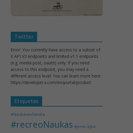
Twitter
Error: You currently have access to a subset of
X API V2 endpoints and limited v1.1 endpoints
(e.g. media post, oauth) only. If you need
access to this endpoint, you may need a
different access level. You can learn more here:
https://developer.x.com/en/portal/product
Etiquetas
#Naukasenfamilia
#recreoNaukas
agua
Agenda