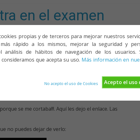
tra en el examen
mporta!
cookies propias y de terceros para mejorar nuestros servicio
más rápido a los mismos, mejorar la seguridad y pers
ACIONES, PONENCIAS Y CURSOS
¿QUIÉNES SOMOS?
YOUTU
l análisis de hábitos de navegación de los usuarios. 
 consideramos que acepta su uso.
Más información en nues
lumnos de CMC)
Acepto el uso 
No acepto el uso de Cookies
,
laneta
Tierra
orque se me cortaba!!!. Aquí les dejo el enlace. Las
ue no puedes dejar de verlo: