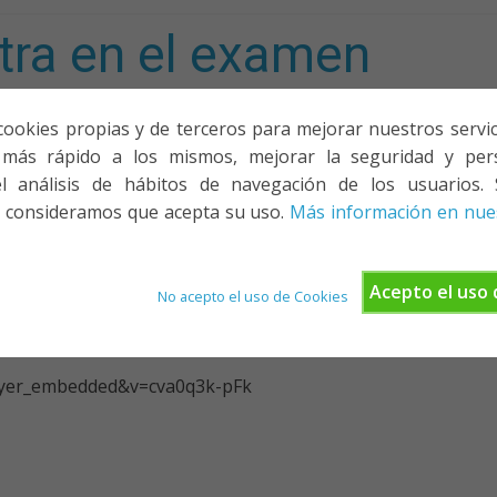
tra en el examen
mporta!
cookies propias y de terceros para mejorar nuestros servicio
más rápido a los mismos, mejorar la seguridad y pers
ACIONES, PONENCIAS Y CURSOS
¿QUIÉNES SOMOS?
YOUTU
l análisis de hábitos de navegación de los usuarios. 
 consideramos que acepta su uso.
Más información en nues
flor
Acepto el uso 
No acepto el uso de Cookies
ayer_embedded&v=cva0q3k-pFk