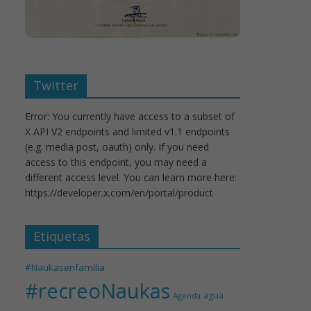
Twitter
Error: You currently have access to a subset of
X API V2 endpoints and limited v1.1 endpoints
(e.g. media post, oauth) only. If you need
access to this endpoint, you may need a
different access level. You can learn more here:
https://developer.x.com/en/portal/product
Etiquetas
#Naukasenfamilia
#recreoNaukas
agua
Agenda