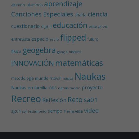
aprendizaje
alumnos
alumno
Canciones Especiales
ciencia
charla
educación
cuestionario
educativo
digital
flipped
espacio
entrevista
futuro
estilo
geogebra
física
historia
google
matemáticas
INNOVACIÓN
Naukas
mundo
móvil
metodología
música
proyecto
Naukas en familia
ODS
optimización
Recreo
Reto
sa01
Reflexión
video
tiempo
sjc01
vida
testimonio
Tierra
sol