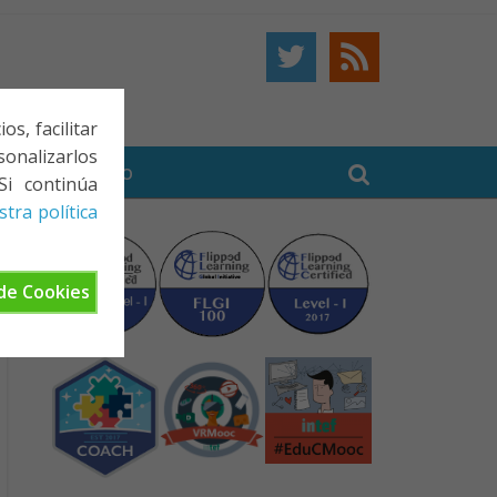
s, facilitar
onalizarlos
BE
CONTACTO
Si continúa
tra política
de Cookies