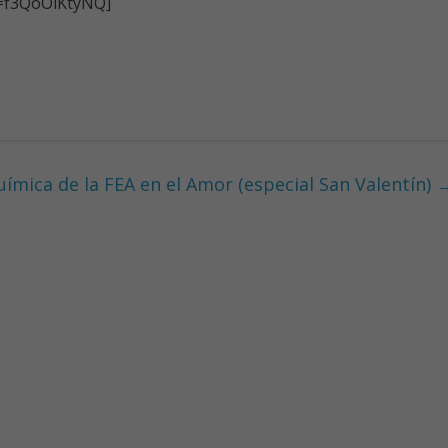
v=f3QoOiKtyNQ]
uímica de la FEA en el Amor (especial San Valentín)