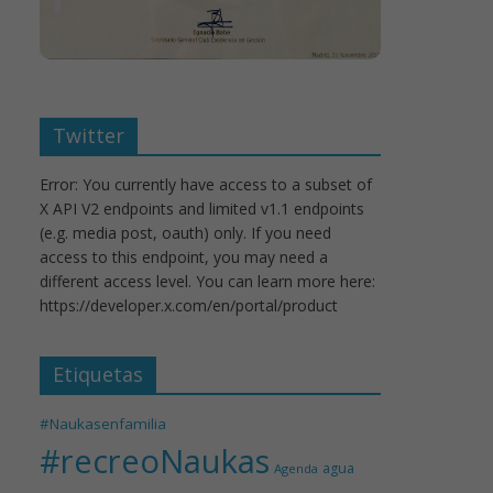
Twitter
Error: You currently have access to a subset of
X API V2 endpoints and limited v1.1 endpoints
(e.g. media post, oauth) only. If you need
access to this endpoint, you may need a
different access level. You can learn more here:
https://developer.x.com/en/portal/product
Etiquetas
#Naukasenfamilia
#recreoNaukas
agua
Agenda