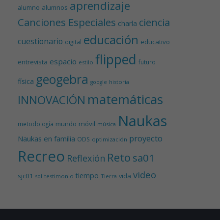
aprendizaje
alumnos
alumno
Canciones Especiales
ciencia
charla
educación
cuestionario
educativo
digital
flipped
espacio
entrevista
futuro
estilo
geogebra
física
historia
google
matemáticas
INNOVACIÓN
Naukas
mundo
móvil
metodología
música
proyecto
Naukas en familia
ODS
optimización
Recreo
Reto
sa01
Reflexión
video
tiempo
sjc01
vida
testimonio
Tierra
sol