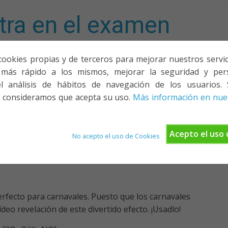
tra en el examen
mporta!
cookies propias y de terceros para mejorar nuestros servicio
más rápido a los mismos, mejorar la seguridad y pers
ACIONES, PONENCIAS Y CURSOS
¿QUIÉNES SOMOS?
YOUTU
l análisis de hábitos de navegación de los usuarios. 
 consideramos que acepta su uso.
Más información en nues
 Especial carnavales
Acepto el uso 
No acepto el uso de Cookies
erfecto para carnavales. Puesto que los carnavales
deo revelación de este divertido efecto. ¡Usadlo!