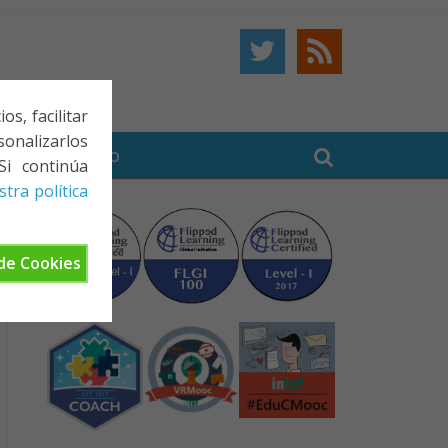
s, facilitar
onalizarlos
BE
CONTACTO
Si continúa
tra política
de Cookies