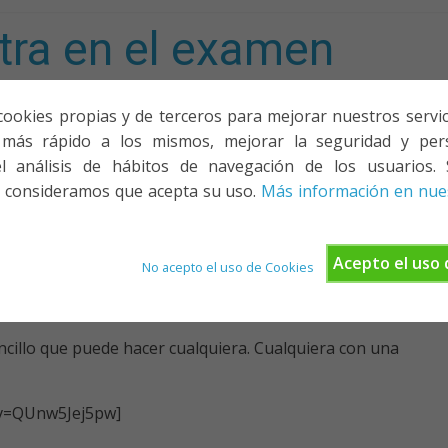
tra en el examen
mporta!
cookies propias y de terceros para mejorar nuestros servicio
más rápido a los mismos, mejorar la seguridad y pers
ACIONES, PONENCIAS Y CURSOS
¿QUIÉNES SOMOS?
YOUTU
l análisis de hábitos de navegación de los usuarios. 
 consideramos que acepta su uso.
Más información en nues
VELADO
Acepto el uso 
No acepto el uso de Cookies
ncillo que puede hacer cualquiera. Cualquiera con una
?v=QUnw5Jej5pw]