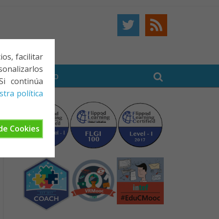
s, facilitar
onalizarlos
BE
CONTACTO
Si continúa
tra política
de Cookies