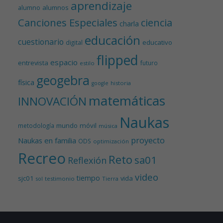
aprendizaje
alumnos
alumno
Canciones Especiales
ciencia
charla
educación
cuestionario
educativo
digital
flipped
espacio
entrevista
futuro
estilo
geogebra
física
historia
google
matemáticas
INNOVACIÓN
Naukas
mundo
móvil
metodología
música
proyecto
Naukas en familia
ODS
optimización
Recreo
Reto
sa01
Reflexión
video
tiempo
sjc01
vida
testimonio
Tierra
sol