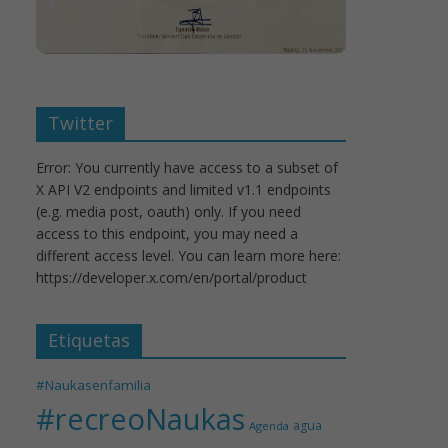
Twitter
Error: You currently have access to a subset of
X API V2 endpoints and limited v1.1 endpoints
(e.g. media post, oauth) only. If you need
access to this endpoint, you may need a
different access level. You can learn more here:
https://developer.x.com/en/portal/product
Etiquetas
#Naukasenfamilia
#recreoNaukas
agua
Agenda