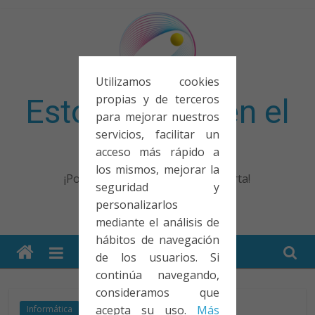
Saltar
al
contenido
Utilizamos cookies
propias y de terceros
Esto no entra en el
para mejorar nuestros
servicios, facilitar un
examen
acceso más rápido a
los mismos, mejorar la
¡Porque no solo el examen importa!
seguridad y
personalizarlos
mediante el análisis de
hábitos de navegación
de los usuarios. Si
continúa navegando,
consideramos que
acepta su uso.
Más
Informática
Qué guapo!
Social