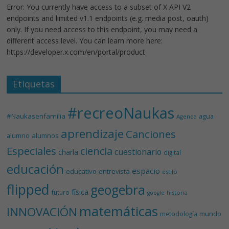
Error: You currently have access to a subset of X API V2
endpoints and limited v1.1 endpoints (e.g. media post, oauth)
only. If you need access to this endpoint, you may need a
different access level. You can learn more here:
https://developer.x.com/en/portal/product
Etiquetas
#recreoNaukas
#Naukasenfamilia
agua
Agenda
aprendizaje
Canciones
alumnos
alumno
Especiales
ciencia
cuestionario
charla
digital
educación
espacio
educativo
entrevista
estilo
flipped
geogebra
física
futuro
historia
google
matemáticas
INNOVACIÓN
mundo
metodología