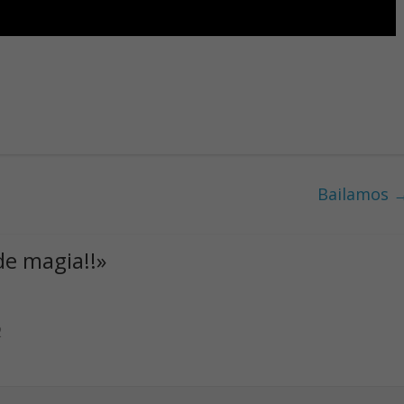
Bailamos
de magia!!
»
2