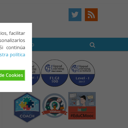
s, facilitar
onalizarlos
BE
CONTACTO
Si continúa
tra política
de Cookies