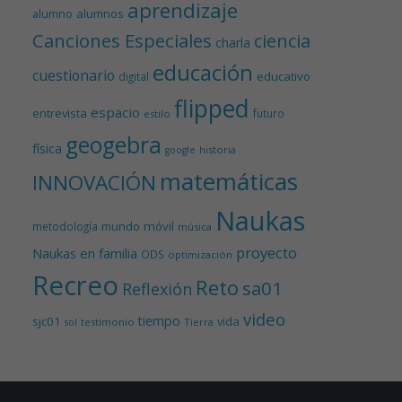
aprendizaje
alumnos
alumno
Canciones Especiales
ciencia
charla
educación
cuestionario
educativo
digital
flipped
espacio
entrevista
futuro
estilo
geogebra
física
historia
google
matemáticas
INNOVACIÓN
Naukas
mundo
móvil
metodología
música
proyecto
Naukas en familia
ODS
optimización
Recreo
Reto
sa01
Reflexión
video
tiempo
sjc01
vida
testimonio
Tierra
sol