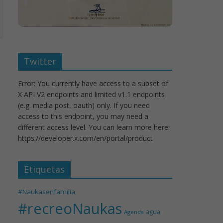
Twitter
Error: You currently have access to a subset of
X API V2 endpoints and limited v1.1 endpoints
(e.g. media post, oauth) only. If you need
access to this endpoint, you may need a
different access level. You can learn more here:
https://developer.x.com/en/portal/product
Etiquetas
#Naukasenfamilia
#recreoNaukas
agua
Agenda