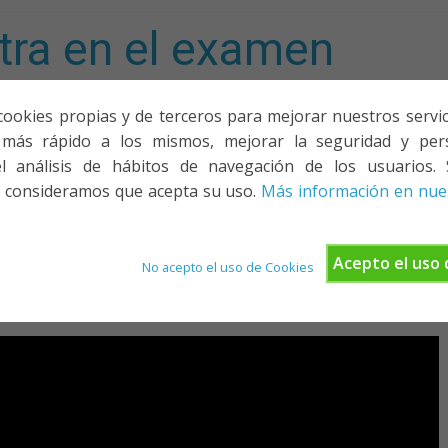
tra en el examen
mporta!
cookies propias y de terceros para mejorar nuestros servicio
más rápido a los mismos, mejorar la seguridad y pers
ACIONES, PONENCIAS Y CURSOS
¿QUIÉNES SOMOS?
YOUTU
l análisis de hábitos de navegación de los usuarios. 
 consideramos que acepta su uso.
Más información en nues
Acepto el uso 
No acepto el uso de Cookies