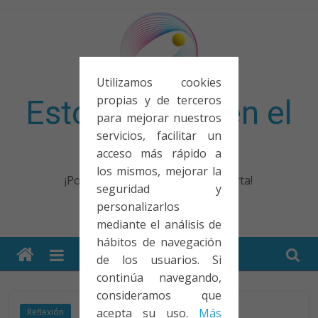
Saltar
al
contenido
Utilizamos cookies
propias y de terceros
Esto no entra en el
para mejorar nuestros
servicios, facilitar un
examen
acceso más rápido a
los mismos, mejorar la
¡Porque no solo el examen importa!
seguridad y
personalizarlos
mediante el análisis de
hábitos de navegación
de los usuarios. Si
continúa navegando,
consideramos que
acepta su uso.
Más
Reflexión