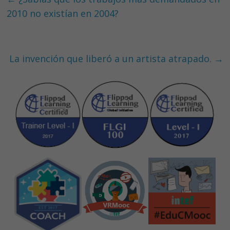
o
dI
A
2010 no existían en 2004?
o
n
p
k
p
La invención que liberó a un artista atrapado.
→