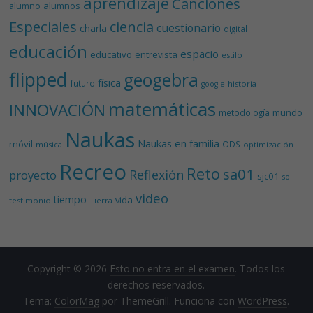
aprendizaje
Canciones
alumnos
alumno
Especiales
ciencia
cuestionario
charla
digital
educación
espacio
educativo
entrevista
estilo
flipped
geogebra
física
futuro
historia
google
matemáticas
INNOVACIÓN
mundo
metodología
Naukas
Naukas en familia
móvil
ODS
música
optimización
Recreo
Reto
sa01
Reflexión
proyecto
sjc01
sol
video
tiempo
vida
testimonio
Tierra
Copyright © 2026
Esto no entra en el examen
. Todos los
derechos reservados.
Tema:
ColorMag
por ThemeGrill. Funciona con
WordPress
.