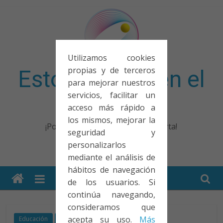
Saltar
al
contenido
Utilizamos cookies
propias y de terceros
Esto no entra en el
para mejorar nuestros
servicios, facilitar un
examen
acceso más rápido a
los mismos, mejorar la
¡Porque no solo el examen importa!
seguridad y
personalizarlos
mediante el análisis de
hábitos de navegación
de los usuarios. Si
continúa navegando,
consideramos que
acepta su uso.
Más
Educación
Reflexión