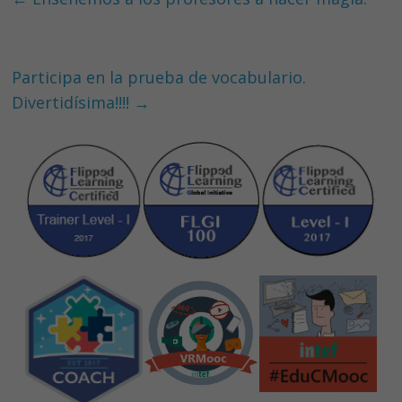
o
dI
A
o
n
p
k
p
Participa en la prueba de vocabulario.
Divertidísima!!!!
→