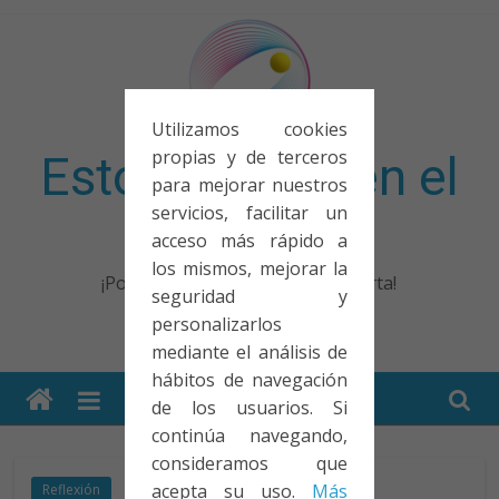
Saltar
al
contenido
Utilizamos cookies
propias y de terceros
Esto no entra en el
para mejorar nuestros
servicios, facilitar un
examen
acceso más rápido a
los mismos, mejorar la
¡Porque no solo el examen importa!
seguridad y
personalizarlos
mediante el análisis de
hábitos de navegación
de los usuarios. Si
continúa navegando,
consideramos que
acepta su uso.
Más
Reflexión