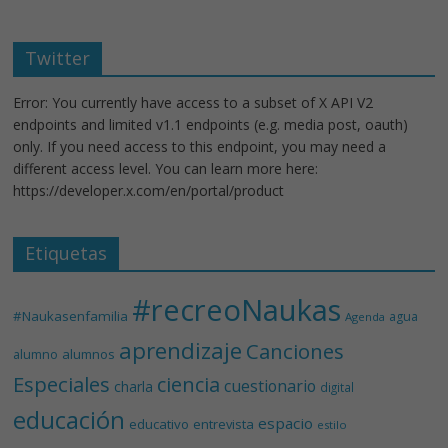
Twitter
Error: You currently have access to a subset of X API V2
endpoints and limited v1.1 endpoints (e.g. media post, oauth)
only. If you need access to this endpoint, you may need a
different access level. You can learn more here:
https://developer.x.com/en/portal/product
Etiquetas
#recreoNaukas
#Naukasenfamilia
agua
Agenda
aprendizaje
Canciones
alumnos
alumno
Especiales
ciencia
cuestionario
charla
digital
educación
espacio
educativo
entrevista
estilo