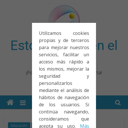
Saltar
al
contenido
Utilizamos cookies
propias y de terceros
Esto no entra en el
para mejorar nuestros
servicios, facilitar un
examen
acceso más rápido a
los mismos, mejorar la
¡Porque no solo el examen importa!
seguridad y
personalizarlos
mediante el análisis de
hábitos de navegación
de los usuarios. Si
continúa navegando,
consideramos que
acepta su uso.
Más
Educación
Evaluaciones PISA
Reflexión