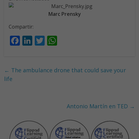
Marc Prensky
Compartir:
F
Li
T
W
ac
n
w
h
e
k
itt
at
b
e
er
s
←
The ambulance drone that could save your
o
dI
A
life
o
n
p
k
p
Antonio Martín en TED
→