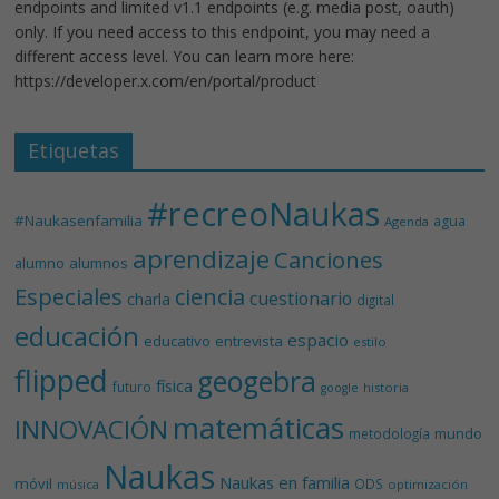
endpoints and limited v1.1 endpoints (e.g. media post, oauth)
only. If you need access to this endpoint, you may need a
different access level. You can learn more here:
https://developer.x.com/en/portal/product
Etiquetas
#recreoNaukas
#Naukasenfamilia
agua
Agenda
aprendizaje
Canciones
alumnos
alumno
Especiales
ciencia
cuestionario
charla
digital
educación
espacio
educativo
entrevista
estilo
flipped
geogebra
física
futuro
historia
google
matemáticas
INNOVACIÓN
mundo
metodología
Naukas
Naukas en familia
móvil
ODS
música
optimización