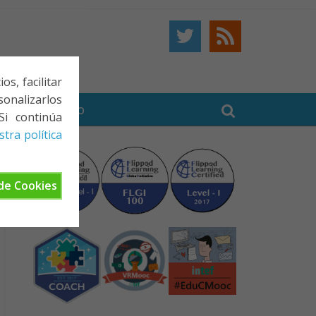
s, facilitar
onalizarlos
BE
CONTACTO
Si continúa
tra política
de Cookies