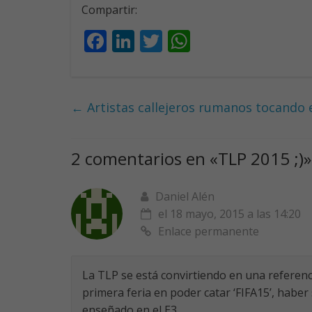
Compartir:
F
Li
T
W
ac
n
w
h
e
k
itt
at
b
e
er
s
←
Artistas callejeros rumanos tocando
o
dI
A
o
n
p
2 comentarios en «
TLP 2015 ;)
»
k
p
Daniel Alén
el 18 mayo, 2015 a las 14:20
Enlace permanente
La TLP se está convirtiendo en una referenc
primera feria en poder catar ‘FIFA15’, haber
enseñado en el E3