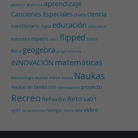
aprendizaje
alumnos
alumno
Canciones Especiales
ciencia
charla
educación
cuestionario
educativo
digital
flipped
espacio
entrevista
futuro
estilo
geogebra
física
historia
google
matemáticas
INNOVACIÓN
Naukas
mundo
móvil
metodología
música
proyecto
Naukas en familia
ODS
optimización
Recreo
Reto
sa01
Reflexión
video
tiempo
sjc01
vida
testimonio
Tierra
sol