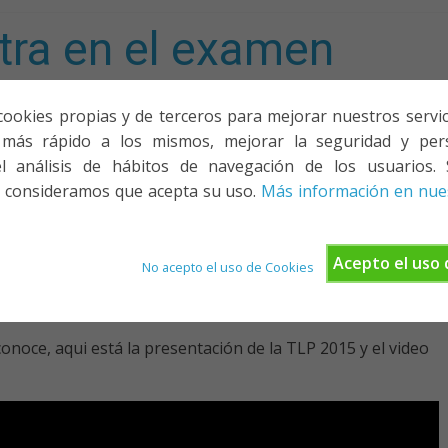
tra en el examen
mporta!
cookies propias y de terceros para mejorar nuestros servicio
más rápido a los mismos, mejorar la seguridad y pers
ACIONES, PONENCIAS Y CURSOS
¿QUIÉNES SOMOS?
YOUTU
l análisis de hábitos de navegación de los usuarios. 
 consideramos que acepta su uso.
Más información en nues
gos
Acepto el uso 
No acepto el uso de Cookies
eojuegos
onoce, aqui está la presentación de la TLP 2015 y el video