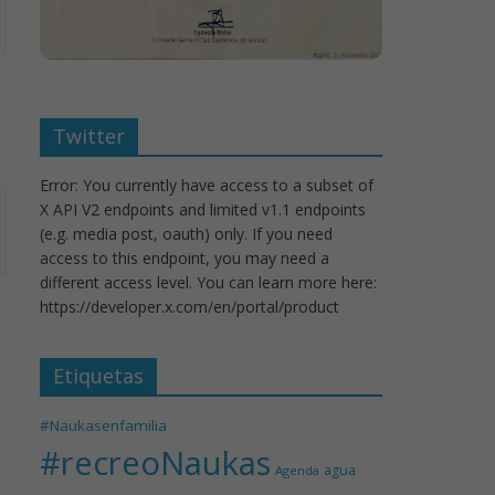
Twitter
Error: You currently have access to a subset of
X API V2 endpoints and limited v1.1 endpoints
(e.g. media post, oauth) only. If you need
access to this endpoint, you may need a
different access level. You can learn more here:
https://developer.x.com/en/portal/product
Etiquetas
#Naukasenfamilia
#recreoNaukas
agua
Agenda