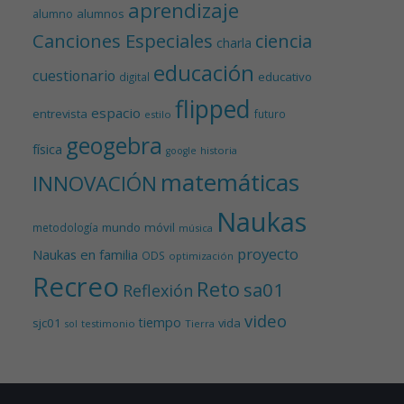
aprendizaje
alumnos
alumno
Canciones Especiales
ciencia
charla
educación
cuestionario
educativo
digital
flipped
espacio
entrevista
futuro
estilo
geogebra
física
historia
google
matemáticas
INNOVACIÓN
Naukas
mundo
móvil
metodología
música
proyecto
Naukas en familia
ODS
optimización
Recreo
Reto
sa01
Reflexión
video
tiempo
sjc01
vida
testimonio
Tierra
sol