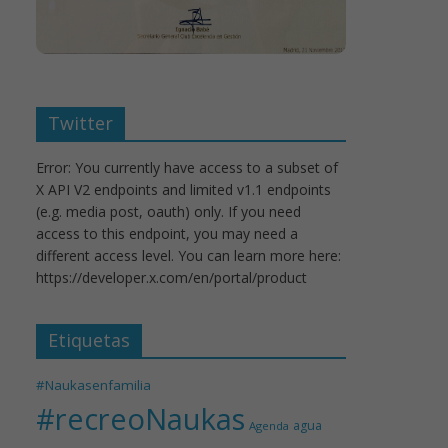
Twitter
Error: You currently have access to a subset of
X API V2 endpoints and limited v1.1 endpoints
(e.g. media post, oauth) only. If you need
access to this endpoint, you may need a
different access level. You can learn more here:
https://developer.x.com/en/portal/product
Etiquetas
#Naukasenfamilia
#recreoNaukas
agua
Agenda