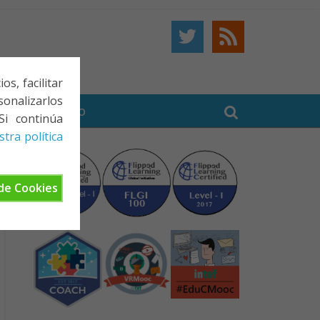
s, facilitar
onalizarlos
BE
CONTACTO
Si continúa
tra política
de Cookies