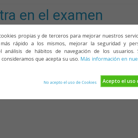
tra en el examen
mporta!
cookies propias y de terceros para mejorar nuestros servicio
más rápido a los mismos, mejorar la seguridad y pers
ACIONES, PONENCIAS Y CURSOS
¿QUIÉNES SOMOS?
YOUTU
l análisis de hábitos de navegación de los usuarios. 
 consideramos que acepta su uso.
Más información en nues
 AÚREO
Acepto el uso 
No acepto el uso de Cookies
máticas