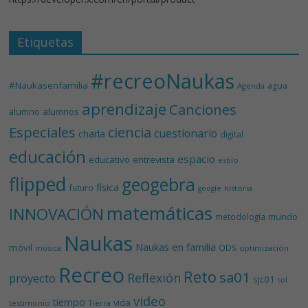
Etiquetas
#recreoNaukas
#Naukasenfamilia
agua
Agenda
aprendizaje
Canciones
alumnos
alumno
Especiales
ciencia
cuestionario
charla
digital
educación
espacio
educativo
entrevista
estilo
flipped
geogebra
física
futuro
historia
google
matemáticas
INNOVACIÓN
mundo
metodología
Naukas
Naukas en familia
móvil
ODS
música
optimización
Recreo
Reto
sa01
Reflexión
proyecto
sjc01
sol
video
tiempo
vida
testimonio
Tierra