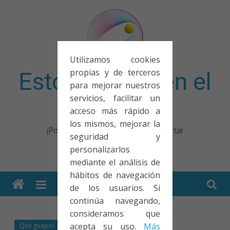
Saltar
al
contenido
Utilizamos cookies
propias y de terceros
Esto no entra en el
para mejorar nuestros
servicios, facilitar un
examen
acceso más rápido a
los mismos, mejorar la
¡Porque no solo el examen importa!
seguridad y
personalizarlos
mediante el análisis de
hábitos de navegación
de los usuarios. Si
continúa navegando,
consideramos que
acepta su uso.
Más
Qué guapo!