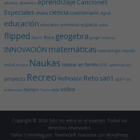
aprendizaje
Canciones
alumnos
alumno
Especiales
ciencia
cuestionario
charla
digital
educación
espacio
educativo
entrevista
estilo
flipped
geogebra
física
futuro
historia
google
matemáticas
INNOVACIÓN
mundo
metodología
Naukas
Naukas en familia
móvil
ODS
música
optimización
Recreo
Reto
sa01
Reflexión
proyecto
sjc01
sol
video
tiempo
vida
testimonio
Tierra
Copyright © 2026
Esto no entra en el examen
. Todos los
derechos reservados.
Tema:
ColorMag
por ThemeGrill. Funciona con
WordPress
.