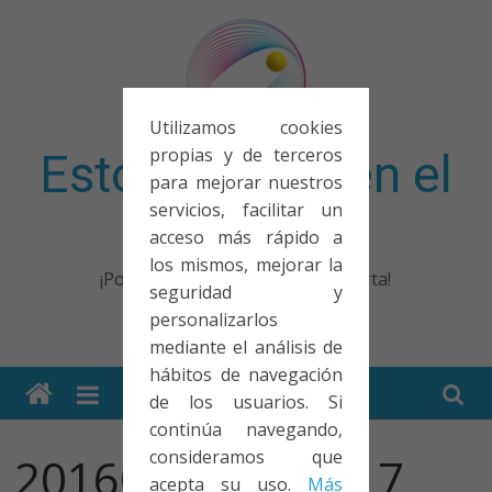
Saltar
al
contenido
Utilizamos cookies
propias y de terceros
Esto no entra en el
para mejorar nuestros
servicios, facilitar un
examen
acceso más rápido a
los mismos, mejorar la
¡Porque no solo el examen importa!
seguridad y
personalizarlos
mediante el análisis de
hábitos de navegación
de los usuarios. Si
continúa navegando,
consideramos que
20160103_174817
acepta su uso.
Más