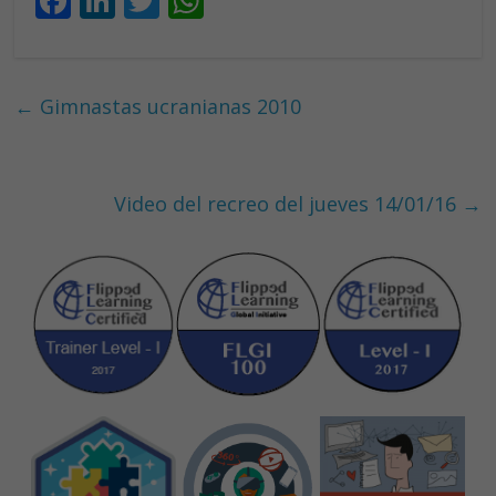
F
Li
T
W
ac
n
w
h
e
k
itt
at
b
e
er
s
←
Gimnastas ucranianas 2010
o
dI
A
o
n
p
k
p
Video del recreo del jueves 14/01/16
→