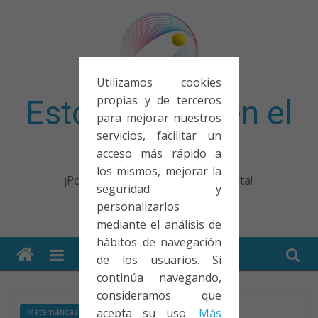
Saltar
al
contenido
Utilizamos cookies
propias y de terceros
Esto no entra en el
para mejorar nuestros
servicios, facilitar un
examen
acceso más rápido a
los mismos, mejorar la
¡Porque no solo el examen importa!
seguridad y
personalizarlos
mediante el análisis de
hábitos de navegación
de los usuarios. Si
continúa navegando,
consideramos que
acepta su uso.
Más
Matemáticas
Qué guapo!