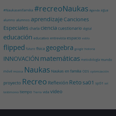
#recreoNaukas
#Naukasenfamilia
agua
Agenda
aprendizaje
Canciones
alumnos
alumno
Especiales
ciencia
cuestionario
charla
digital
educación
espacio
educativo
entrevista
estilo
flipped
geogebra
física
futuro
historia
google
matemáticas
INNOVACIÓN
mundo
metodología
Naukas
Naukas en familia
móvil
ODS
música
optimización
Recreo
Reto
sa01
Reflexión
proyecto
sjc01
sol
video
tiempo
vida
testimonio
Tierra