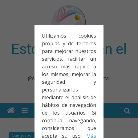
Saltar
al
contenido
Utilizamos cookies
propias y de terceros
Esto no entra en el
para mejorar nuestros
servicios, facilitar un
examen
acceso más rápido a
los mismos, mejorar la
¡Porque no solo el examen importa!
seguridad y
personalizarlos
mediante el análisis de
hábitos de navegación
de los usuarios. Si
continúa navegando,
consideramos que
acepta su uso.
Más
Qué guapo!