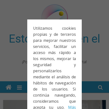
Saltar
al
contenido
Utilizamos cookies
propias y de terceros
Esto no entra en el
para mejorar nuestros
servicios, facilitar un
examen
acceso más rápido a
los mismos, mejorar la
¡Porque no solo el examen importa!
seguridad y
personalizarlos
mediante el análisis de
hábitos de navegación
de los usuarios. Si
continúa navegando,
consideramos que
acepta su uso.
Más