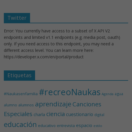
Twitter
Error: You currently have access to a subset of X API V2
endpoints and limited v1.1 endpoints (e.g. media post, oauth)
only. If you need access to this endpoint, you may need a
different access level. You can learn more here:
https://developer.x.com/en/portal/product
Etiquetas
#recreoNaukas
#Naukasenfamilia
agua
Agenda
aprendizaje
Canciones
alumnos
alumno
Especiales
ciencia
cuestionario
charla
digital
educación
espacio
educativo
entrevista
estilo