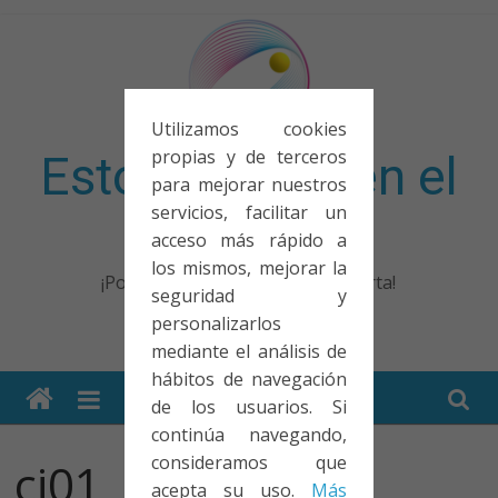
Saltar
al
contenido
Utilizamos cookies
propias y de terceros
Esto no entra en el
para mejorar nuestros
servicios, facilitar un
examen
acceso más rápido a
los mismos, mejorar la
¡Porque no solo el examen importa!
seguridad y
personalizarlos
mediante el análisis de
hábitos de navegación
de los usuarios. Si
continúa navegando,
consideramos que
ci01
acepta su uso.
Más