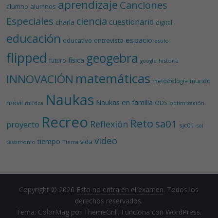
aprendizaje
Canciones
alumnos
alumno
Especiales
ciencia
cuestionario
charla
digital
educación
espacio
educativo
entrevista
estilo
flipped
geogebra
física
futuro
historia
google
matemáticas
INNOVACIÓN
mundo
metodología
Naukas
Naukas en familia
móvil
ODS
música
optimización
Recreo
Reto
sa01
Reflexión
proyecto
sjc01
sol
video
tiempo
vida
testimonio
Tierra
Copyright © 2026
Esto no entra en el examen
. Todos los
derechos reservados.
Tema:
ColorMag
por ThemeGrill. Funciona con
WordPress
.