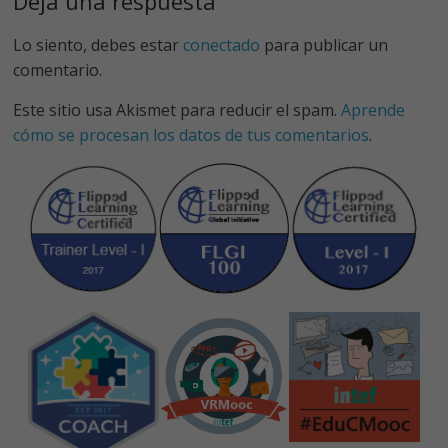
o
n
p
Deja una respuesta
k
p
Lo siento, debes estar
conectado
para publicar un
comentario.
Este sitio usa Akismet para reducir el spam.
Aprende
cómo se procesan los datos de tus comentarios
.