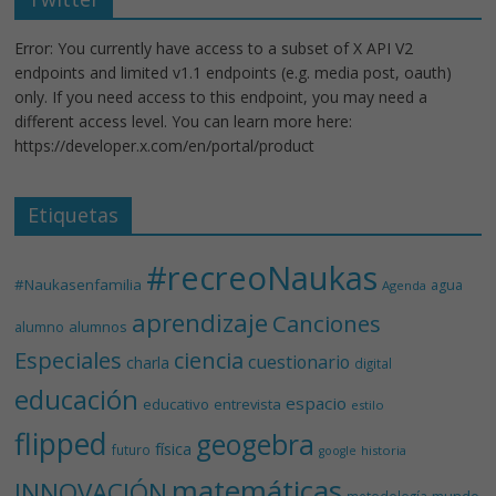
Error: You currently have access to a subset of X API V2
endpoints and limited v1.1 endpoints (e.g. media post, oauth)
only. If you need access to this endpoint, you may need a
different access level. You can learn more here:
https://developer.x.com/en/portal/product
Etiquetas
#recreoNaukas
#Naukasenfamilia
agua
Agenda
aprendizaje
Canciones
alumnos
alumno
Especiales
ciencia
cuestionario
charla
digital
educación
espacio
educativo
entrevista
estilo
flipped
geogebra
física
futuro
historia
google
matemáticas
INNOVACIÓN