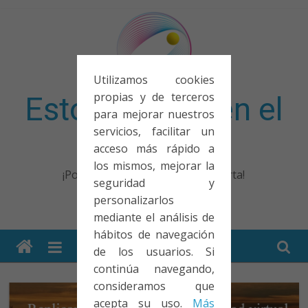
Saltar
al
contenido
Utilizamos cookies
propias y de terceros
Esto no entra en el
para mejorar nuestros
servicios, facilitar un
examen
acceso más rápido a
los mismos, mejorar la
¡Porque no solo el examen importa!
seguridad y
personalizarlos
mediante el análisis de
hábitos de navegación
de los usuarios. Si
continúa navegando,
consideramos que
acepta su uso.
Más