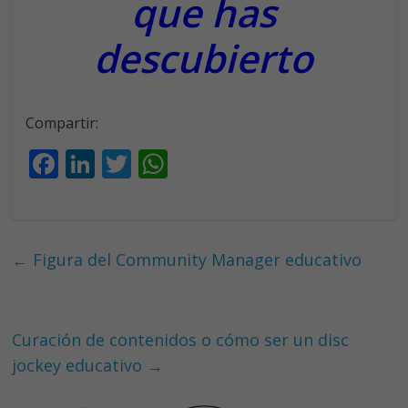
que has
descubierto
Compartir:
F
Li
T
W
ac
n
w
h
e
k
itt
at
b
e
er
s
←
Figura del Community Manager educativo
o
dI
A
o
n
p
k
p
Curación de contenidos o cómo ser un disc
jockey educativo
→