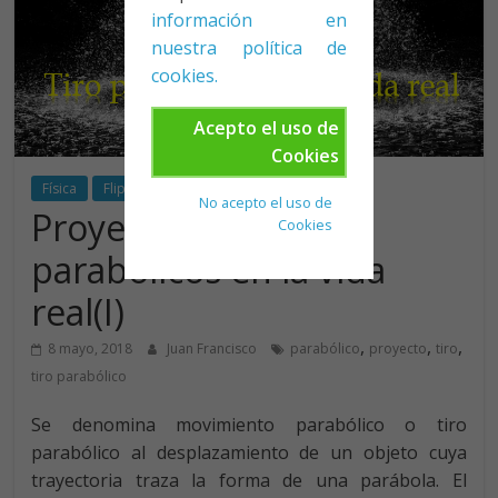
información en
nuestra política de
cookies.
Acepto el uso de
Cookies
Física
Flipped
Geogebra
Matemáticas
No acepto el uso de
Proyecto: Tiros
Cookies
parabólicos en la vida
real(I)
,
,
,
8 mayo, 2018
Juan Francisco
parabólico
proyecto
tiro
tiro parabólico
Se denomina movimiento parabólico o tiro
parabólico al desplazamiento de un objeto cuya
trayectoria traza la forma de una parábola. El