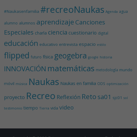
#recreoNaukas
#Naukasenfamilia
agua
Agenda
aprendizaje
Canciones
alumnos
alumno
Especiales
ciencia
cuestionario
charla
digital
educación
espacio
educativo
entrevista
estilo
flipped
geogebra
física
futuro
historia
google
matemáticas
INNOVACIÓN
mundo
metodología
Naukas
Naukas en familia
móvil
ODS
música
optimización
Recreo
Reto
sa01
Reflexión
proyecto
sjc01
sol
video
tiempo
vida
testimonio
Tierra