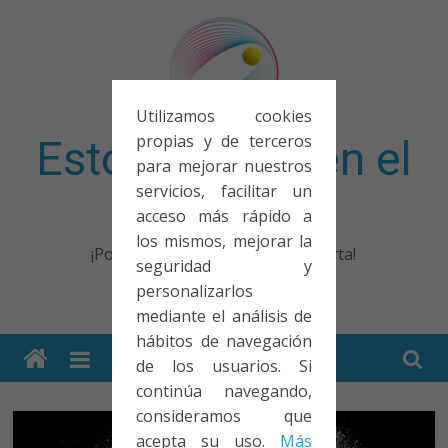
Saltar
al
contenido
Utilizamos cookies
propias y de terceros
Esto no entra en el
para mejorar nuestros
servicios, facilitar un
examen
acceso más rápido a
los mismos, mejorar la
¡Porque no solo el examen importa!
seguridad y
personalizarlos
mediante el análisis de
hábitos de navegación
de los usuarios. Si
continúa navegando,
consideramos que
acepta su uso.
Más