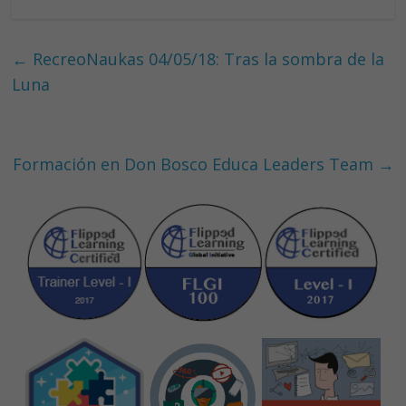
ac
n
w
h
e
k
itt
at
b
e
er
s
←
RecreoNaukas 04/05/18: Tras la sombra de la
o
dI
A
Luna
o
n
p
k
p
Formación en Don Bosco Educa Leaders Team
→