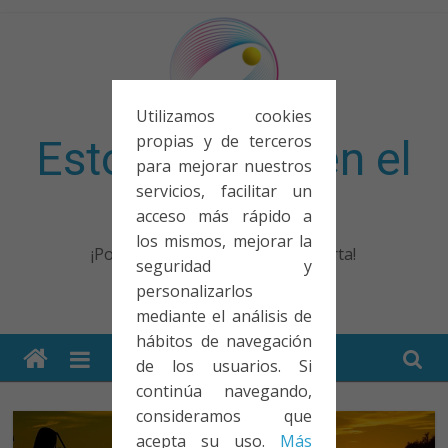
Saltar
al
contenido
Utilizamos cookies
propias y de terceros
Esto no entra en el
para mejorar nuestros
servicios, facilitar un
examen
acceso más rápido a
los mismos, mejorar la
¡Porque no solo el examen importa!
seguridad y
personalizarlos
mediante el análisis de
hábitos de navegación
de los usuarios. Si
continúa navegando,
consideramos que
acepta su uso.
Más