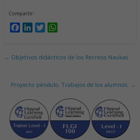
audio
Compartir:
F
Li
T
W
ac
n
w
h
e
k
itt
at
b
e
er
s
←
Objetivos didácticos de los Recreos Naukas
o
dI
A
o
n
p
k
p
Proyecto péndulo. Trabajos de los alumnos.
→