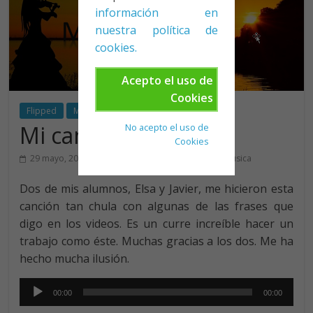
información en
nuestra política de
cookies.
Acepto el uso de
Cookies
Flipped
Matemáticas
Mi canción
No acepto el uso de
Cookies
,
29 mayo, 2018
Juan Francisco
canción
música
Dos de mis alumnos, Elsa y Javier, me hicieron esta
canción tan chula con algunas de las frases que
digo en los videos. Es un curre increíble hacer un
trabajo como éste. Muchas gracias a los dos. Me ha
hecho mucha ilusión.
Reproductor
00:00
00:00
de