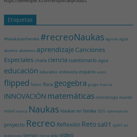
https://developer.x.com/en/portal/product
Etiquetas
#recreoNaukas
#Naukasenfamilia
agua
Agenda
aprendizaje
Canciones
alumnos
alumno
Especiales
ciencia
cuestionario
charla
digital
educación
espacio
educativo
entrevista
estilo
flipped
geogebra
física
futuro
historia
google
matemáticas
INNOVACIÓN
mundo
metodología
Naukas
Naukas en familia
móvil
ODS
música
optimización
Recreo
Reto
sa01
Reflexión
proyecto
sjc01
sol
video
tiempo
vida
testimonio
Tierra