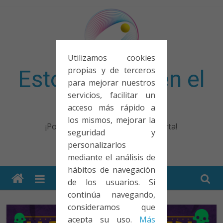
Saltar
al
contenido
Utilizamos cookies
propias y de terceros
Esto no entra en el
para mejorar nuestros
servicios, facilitar un
examen
acceso más rápido a
los mismos, mejorar la
¡Porque no solo el examen importa!
seguridad y
personalizarlos
mediante el análisis de
hábitos de navegación
de los usuarios. Si
continúa navegando,
consideramos que
acepta su uso.
Más