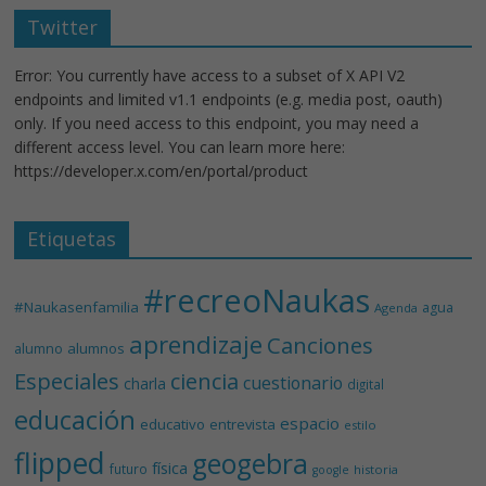
Twitter
Error: You currently have access to a subset of X API V2
endpoints and limited v1.1 endpoints (e.g. media post, oauth)
only. If you need access to this endpoint, you may need a
different access level. You can learn more here:
https://developer.x.com/en/portal/product
Etiquetas
#recreoNaukas
#Naukasenfamilia
agua
Agenda
aprendizaje
Canciones
alumnos
alumno
Especiales
ciencia
cuestionario
charla
digital
educación
espacio
educativo
entrevista
estilo
flipped
geogebra
física
futuro
historia
google