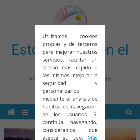
Saltar
al
contenido
Utilizamos cookies
propias y de terceros
Esto no entra en el
para mejorar nuestros
servicios, facilitar un
examen
acceso más rápido a
los mismos, mejorar la
¡Porque no solo el examen importa!
seguridad y
personalizarlos
mediante el análisis de
hábitos de navegación
de los usuarios. Si
continúa navegando,
consideramos que
acepta su uso.
Más