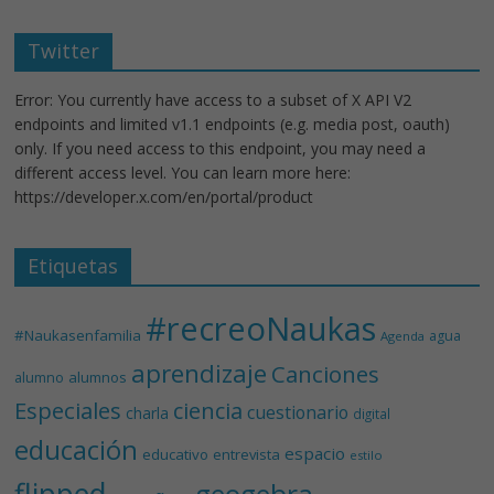
Twitter
Error: You currently have access to a subset of X API V2
endpoints and limited v1.1 endpoints (e.g. media post, oauth)
only. If you need access to this endpoint, you may need a
different access level. You can learn more here:
https://developer.x.com/en/portal/product
Etiquetas
#recreoNaukas
#Naukasenfamilia
agua
Agenda
aprendizaje
Canciones
alumnos
alumno
Especiales
ciencia
cuestionario
charla
digital
educación
espacio
educativo
entrevista
estilo