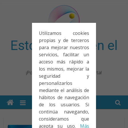
Saltar
al
contenido
Utilizamos cookies
propias y de terceros
Esto no entra en el
para mejorar nuestros
servicios, facilitar un
examen
acceso más rápido a
los mismos, mejorar la
¡Porque no solo el examen importa!
seguridad y
personalizarlos
mediante el análisis de
hábitos de navegación
de los usuarios. Si
continúa navegando,
consideramos que
acepta su uso.
Más