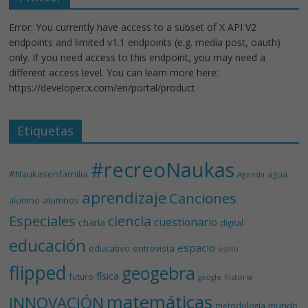
Error: You currently have access to a subset of X API V2
endpoints and limited v1.1 endpoints (e.g. media post, oauth)
only. If you need access to this endpoint, you may need a
different access level. You can learn more here:
https://developer.x.com/en/portal/product
Etiquetas
#recreoNaukas
#Naukasenfamilia
agua
Agenda
aprendizaje
Canciones
alumnos
alumno
Especiales
ciencia
cuestionario
charla
digital
educación
espacio
educativo
entrevista
estilo
flipped
geogebra
física
futuro
historia
google
matemáticas
INNOVACIÓN
mundo
metodología