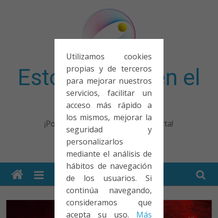
Saltar
al
contenido
Utilizamos cookies
propias y de terceros
Esto no entra en el
para mejorar nuestros
servicios, facilitar un
examen
acceso más rápido a
los mismos, mejorar la
¡Porque no solo el examen importa!
seguridad y
personalizarlos
mediante el análisis de
hábitos de navegación
de los usuarios. Si
continúa navegando,
consideramos que
acepta su uso.
Más