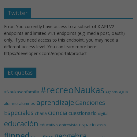
Twitter
Error: You currently have access to a subset of X API V2
endpoints and limited v1.1 endpoints (e.g. media post, oauth)
only. If you need access to this endpoint, you may need a
different access level. You can learn more here:
https://developer.x.com/en/portal/product
Etiquetas
#recreoNaukas
#Naukasenfamilia
agua
Agenda
aprendizaje
Canciones
alumnos
alumno
Especiales
ciencia
cuestionario
charla
digital
educación
espacio
educativo
entrevista
estilo
flipped
geogebra
física