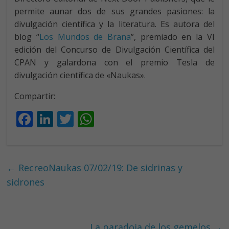
permite aunar dos de sus grandes pasiones: la
divulgación científica y la literatura. Es autora del
blog “
Los Mundos de Brana
”, premiado en la VI
edición del Concurso de Divulgación Científica del
CPAN y galardona con el premio Tesla de
divulgación científica de «Naukas».
Compartir:
F
Li
T
W
ac
n
w
h
e
k
itt
at
b
e
er
s
←
RecreoNaukas 07/02/19: De sidrinas y
o
dI
A
sidrones
o
n
p
k
p
La paradoja de los gemelos
→