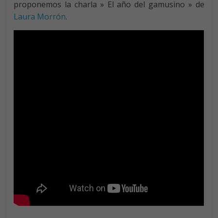
proponemos la charla » El año del gamusino » de
Laura Morrón
.