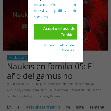
información en
nuestra política de
cookies.
Acepto el uso de
Cookies
No acepto el uso de
Cookies
Naukas en familia
Naukas en familia-05: El
año del gamusino
,
7 febrero, 2019
Juan Francisco
#Naukasenfamilia
,
,
,
,
,
Audubon
charla
gamusino
Laura Morrón
naturalista
Naukas en
,
,
,
familia
ornitólogo
polímata
Rafines
En el
#Naukasenfamilia
de esta semana