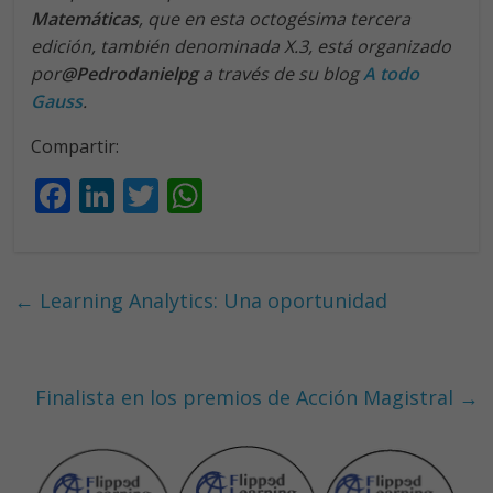
Matemáticas
, que en esta octogésima tercera
edición, también denominada X.3, está organizado
por
@Pedrodanielpg
a través de su blog
A todo
Gauss
.
Compartir:
F
Li
T
W
ac
n
w
h
e
k
itt
at
b
e
er
s
←
Learning Analytics: Una oportunidad
o
dI
A
o
n
p
k
p
Finalista en los premios de Acción Magistral
→