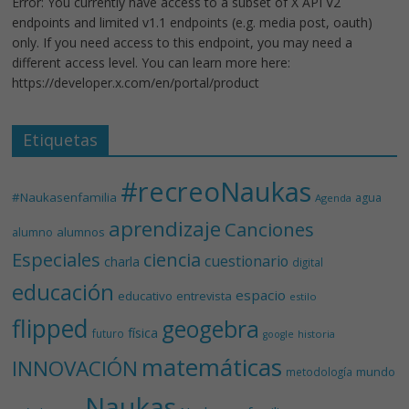
Error: You currently have access to a subset of X API V2
endpoints and limited v1.1 endpoints (e.g. media post, oauth)
only. If you need access to this endpoint, you may need a
different access level. You can learn more here:
https://developer.x.com/en/portal/product
Etiquetas
#recreoNaukas
#Naukasenfamilia
agua
Agenda
aprendizaje
Canciones
alumnos
alumno
Especiales
ciencia
cuestionario
charla
digital
educación
espacio
educativo
entrevista
estilo
flipped
geogebra
física
futuro
historia
google
matemáticas
INNOVACIÓN
mundo
metodología
Naukas