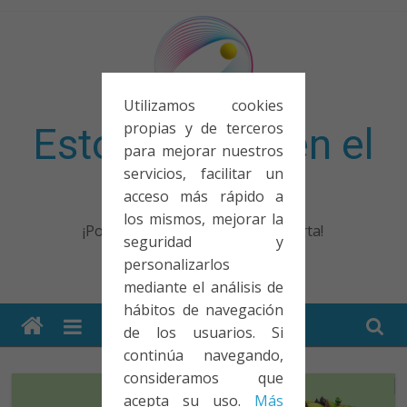
Saltar
al
contenido
Utilizamos cookies
propias y de terceros
Esto no entra en el
para mejorar nuestros
servicios, facilitar un
examen
acceso más rápido a
los mismos, mejorar la
¡Porque no solo el examen importa!
seguridad y
personalizarlos
mediante el análisis de
hábitos de navegación
de los usuarios. Si
continúa navegando,
consideramos que
acepta su uso.
Más