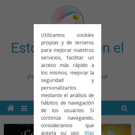
Saltar
al
contenido
Utilizamos cookies
propias y de terceros
Esto no entra en el
para mejorar nuestros
servicios, facilitar un
examen
acceso más rápido a
los mismos, mejorar la
¡Porque no solo el examen importa!
seguridad y
personalizarlos
mediante el análisis de
hábitos de navegación
de los usuarios. Si
continúa navegando,
consideramos que
acepta su uso.
Más