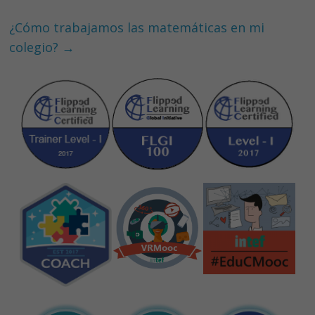
k
p
¿Cómo trabajamos las matemáticas en mi
colegio?
→