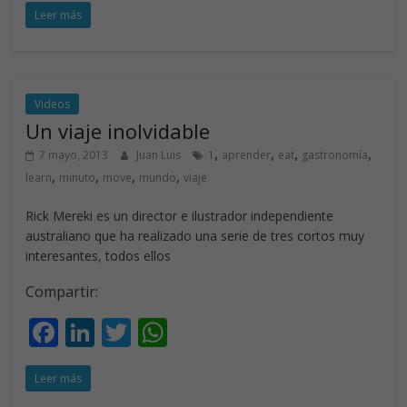
Leer más
e
k
itt
at
b
e
er
s
o
dI
A
o
n
p
Videos
Un viaje inolvidable
k
p
,
,
,
,
7 mayo, 2013
Juan Luis
1
aprender
eat
gastronomía
,
,
,
,
learn
minuto
move
mundo
viaje
Rick Mereki es un director e ilustrador independiente
australiano que ha realizado una serie de tres cortos muy
interesantes, todos ellos
Compartir:
F
Li
T
W
ac
n
w
h
Leer más
e
k
itt
at