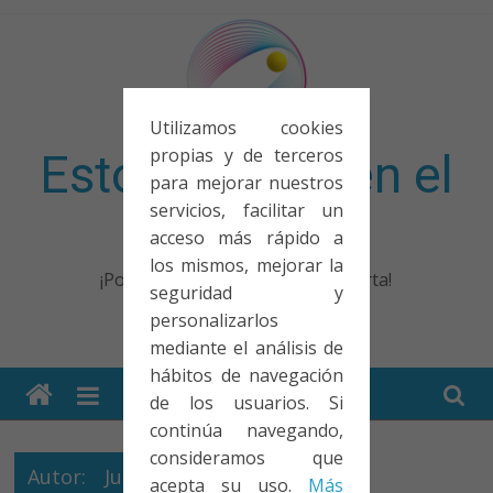
Saltar
al
contenido
Utilizamos cookies
propias y de terceros
Esto no entra en el
para mejorar nuestros
servicios, facilitar un
examen
acceso más rápido a
los mismos, mejorar la
¡Porque no solo el examen importa!
seguridad y
personalizarlos
mediante el análisis de
hábitos de navegación
de los usuarios. Si
continúa navegando,
consideramos que
Autor:
Juan Luis
acepta su uso.
Más