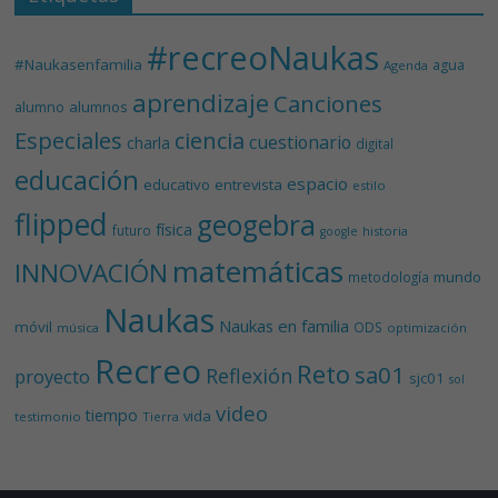
#recreoNaukas
#Naukasenfamilia
agua
Agenda
aprendizaje
Canciones
alumnos
alumno
Especiales
ciencia
cuestionario
charla
digital
educación
espacio
educativo
entrevista
estilo
flipped
geogebra
física
futuro
historia
google
matemáticas
INNOVACIÓN
mundo
metodología
Naukas
Naukas en familia
móvil
ODS
música
optimización
Recreo
Reto
sa01
Reflexión
proyecto
sjc01
sol
video
tiempo
vida
testimonio
Tierra