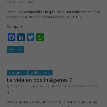
,
,
Kuanyu
sjl01
taiwan
Puede que comprendáis lo que está ocurriendo en esta foto
pero a que se debe que ocurra esto?: FRENTE: Y
Compartir:
F
Li
T
W
ac
n
w
h
Leer más
e
k
itt
at
b
e
er
s
o
dI
A
o
n
p
Qué guapo!
¿Sabías que...?
La vida en dos imágenes 7
k
p
,
,
,
9 marzo, 2013
Juan Luis
fortuna
Galleta
miscroscopio
sjl01
Parece ser un planeta, el interior de un volcán o incluso en