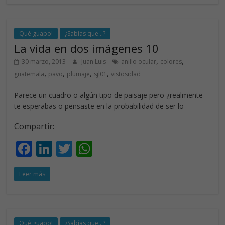
b
e
er
s
o
dI
A
o
n
p
Qué guapo!
¿Sabías que...?
La vida en dos imágenes 10
k
p
,
,
30 marzo, 2013
Juan Luis
anillo ocular
colores
,
,
,
,
guatemala
pavo
plumaje
sjl01
vistosidad
Parece un cuadro o algún tipo de paisaje pero ¿realmente
te esperabas o pensaste en la probabilidad de ser lo
Compartir:
F
Li
T
W
ac
n
w
h
Leer más
e
k
itt
at
b
e
er
s
o
dI
A
Qué guapo!
¿Sabías que...?