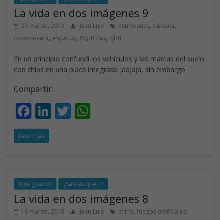
o
n
p
La vida en dos imágenes 9
k
p
,
,
23 marzo, 2013
Juan Luis
astronauta
cápsula
,
,
,
,
cosmonauta
espacial
ISS
Rusia
sjl01
En un principio confundí los vehículos y las marcas del suelo
con chips en una placa integrada jaajaja, sin embargo
Compartir:
F
Li
T
W
ac
n
w
h
Leer más
e
k
itt
at
b
e
er
s
o
dI
A
o
n
p
Qué guapo!
¿Sabías que...?
La vida en dos imágenes 8
k
p
,
,
16 marzo, 2013
Juan Luis
china
fuegos artificiales