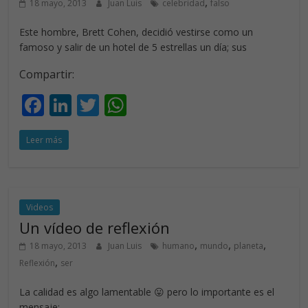
,
18 mayo, 2013
Juan Luis
celebridad
falso
Este hombre, Brett Cohen, decidió vestirse como un
famoso y salir de un hotel de 5 estrellas un día; sus
Compartir:
F
Li
T
W
ac
n
w
h
Leer más
e
k
itt
at
b
e
er
s
o
dI
A
o
n
p
Videos
Un vídeo de reflexión
k
p
,
,
,
18 mayo, 2013
Juan Luis
humano
mundo
planeta
,
Reflexión
ser
La calidad es algo lamentable 😛 pero lo importante es el
mensaje: