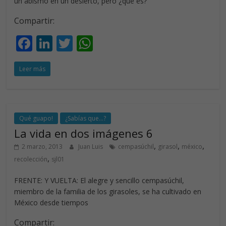
un abismo en un desierto, pero ¿qué es?
Compartir:
F
Li
T
W
ac
n
w
h
Leer más
e
k
itt
at
b
e
er
s
o
dI
A
o
n
p
Qué guapo!
¿Sabías que...?
La vida en dos imágenes 6
k
p
,
,
,
2 marzo, 2013
Juan Luis
cempasúchil
girasol
méxico
,
recolección
sjl01
FRENTE: Y VUELTA: El alegre y sencillo cempasúchil,
miembro de la familia de los girasoles, se ha cultivado en
México desde tiempos
Compartir: