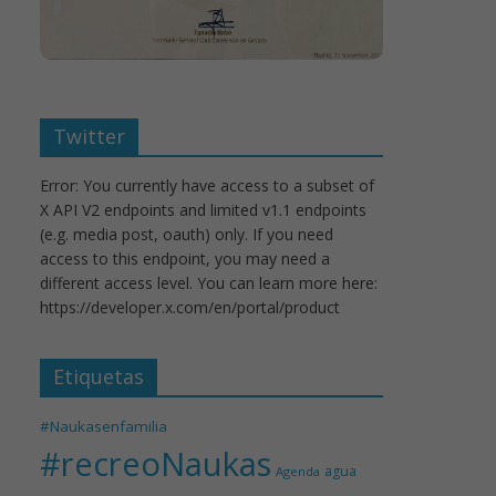
Twitter
Error: You currently have access to a subset of
X API V2 endpoints and limited v1.1 endpoints
(e.g. media post, oauth) only. If you need
access to this endpoint, you may need a
different access level. You can learn more here:
https://developer.x.com/en/portal/product
Etiquetas
#Naukasenfamilia
#recreoNaukas
agua
Agenda