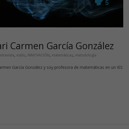
ari Carmen García González
,
,
,
,
ntrevista
estilo
INNOVACIÓN
matemáticas
metodología
n García González y soy profesora de matemáticas en un IES