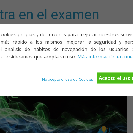
tra en el examen
mporta!
cookies propias y de terceros para mejorar nuestros servicio
más rápido a los mismos, mejorar la seguridad y pers
ACIONES, PONENCIAS Y CURSOS
¿QUIÉNES SOMOS?
YOUTU
l análisis de hábitos de navegación de los usuarios. 
 consideramos que acepta su uso.
Más información en nues
Acepto el uso 
No acepto el uso de Cookies