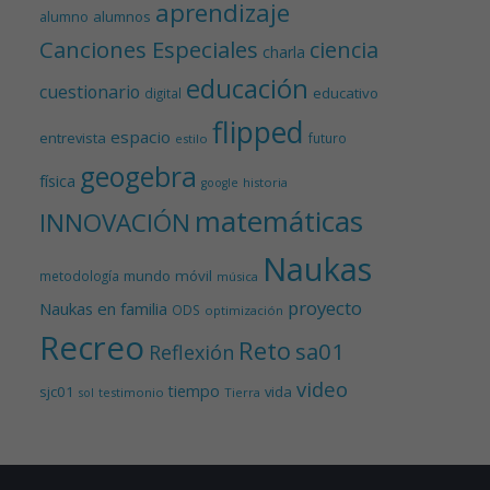
aprendizaje
alumnos
alumno
Canciones Especiales
ciencia
charla
educación
cuestionario
educativo
digital
flipped
espacio
entrevista
futuro
estilo
geogebra
física
historia
google
matemáticas
INNOVACIÓN
Naukas
mundo
móvil
metodología
música
proyecto
Naukas en familia
ODS
optimización
Recreo
Reto
sa01
Reflexión
video
tiempo
sjc01
vida
testimonio
Tierra
sol