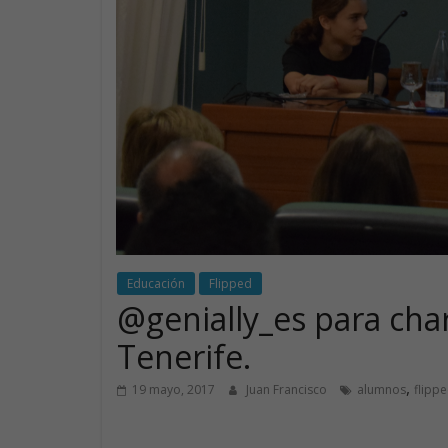
Educación
Flipped
@genially_es para char
Tenerife.
,
19 mayo, 2017
Juan Francisco
alumnos
flipp