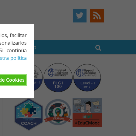
s, facilitar
onalizarlos
BE
CONTACTO
Si continúa
tra política
de Cookies