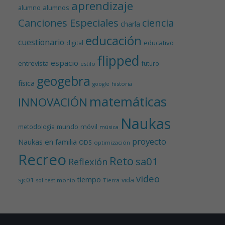
aprendizaje
alumnos
alumno
Canciones Especiales
ciencia
charla
educación
cuestionario
educativo
digital
flipped
espacio
entrevista
futuro
estilo
geogebra
física
historia
google
matemáticas
INNOVACIÓN
Naukas
mundo
móvil
metodología
música
proyecto
Naukas en familia
ODS
optimización
Recreo
Reto
sa01
Reflexión
video
tiempo
sjc01
vida
testimonio
Tierra
sol