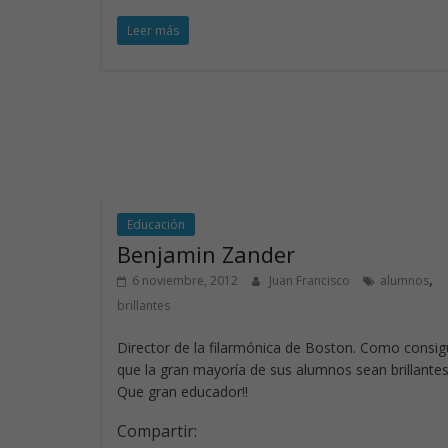
ac
n
w
h
Leer más
e
k
itt
at
b
e
er
s
o
dI
A
o
n
p
k
p
Educación
Benjamin Zander
,
6 noviembre, 2012
Juan Francisco
alumnos
brillantes
Director de la filarmónica de Boston. Como consi
que la gran mayoría de sus alumnos sean brillantes
Que gran educador!!
Compartir: