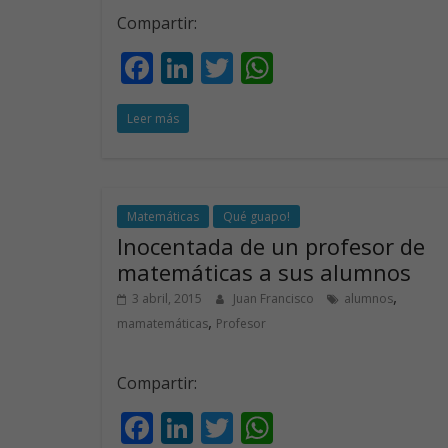
Compartir:
F
Li
T
W
ac
n
w
h
Leer más
e
k
itt
at
b
e
er
s
o
dI
A
o
n
p
Matemáticas
Qué guapo!
Inocentada de un profesor de
k
p
matemáticas a sus alumnos
,
3 abril, 2015
Juan Francisco
alumnos
,
mamatemáticas
Profesor
Compartir:
F
Li
T
W