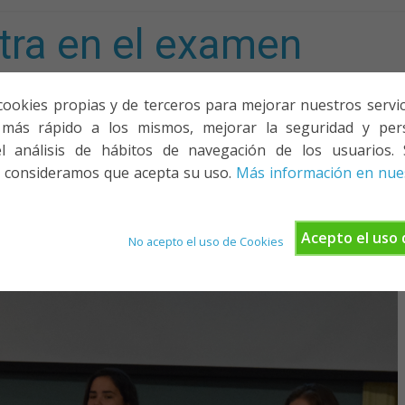
tra en el examen
mporta!
cookies propias y de terceros para mejorar nuestros servicio
más rápido a los mismos, mejorar la seguridad y pers
ACIONES, PONENCIAS Y CURSOS
¿QUIÉNES SOMOS?
YOUTU
l análisis de hábitos de navegación de los usuarios. 
 consideramos que acepta su uso.
Más información en nues
Acepto el uso 
No acepto el uso de Cookies