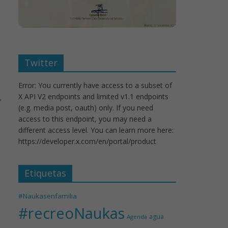
Twitter
Error: You currently have access to a subset of
X API V2 endpoints and limited v1.1 endpoints
→
(e.g. media post, oauth) only. If you need
access to this endpoint, you may need a
different access level. You can learn more here:
https://developer.x.com/en/portal/product
Etiquetas
#Naukasenfamilia
#recreoNaukas
agua
Agenda