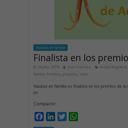
Naukas en familia
Finalista en los premi
24 julio, 2019
Juan Francisco
Acción Magistral
,
,
,
familia
Premios
proyecto
votar
Naukas en familia es finalista en los premios de A
en
Compartir:
F
Li
T
W
ac
n
w
h