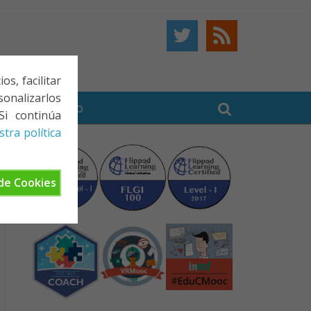
s, facilitar
onalizarlos
BE
CONTACTO
Si continúa
tra política
de Cookies