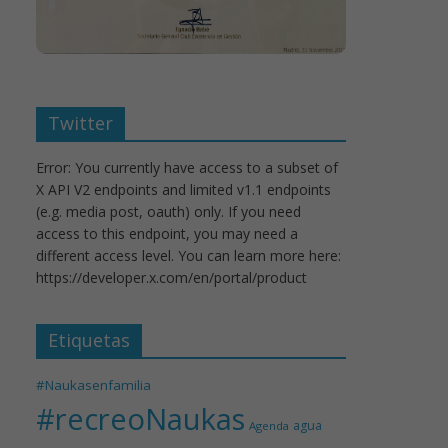
Twitter
Error: You currently have access to a subset of
X API V2 endpoints and limited v1.1 endpoints
(e.g. media post, oauth) only. If you need
access to this endpoint, you may need a
different access level. You can learn more here:
https://developer.x.com/en/portal/product
Etiquetas
#Naukasenfamilia
#recreoNaukas
agua
Agenda