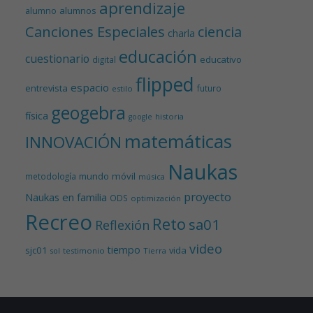
aprendizaje
alumnos
alumno
Canciones Especiales
ciencia
charla
educación
cuestionario
educativo
digital
flipped
espacio
entrevista
futuro
estilo
geogebra
física
historia
google
matemáticas
INNOVACIÓN
Naukas
mundo
móvil
metodología
música
proyecto
Naukas en familia
ODS
optimización
Recreo
Reto
sa01
Reflexión
video
tiempo
sjc01
vida
testimonio
Tierra
sol