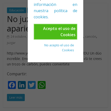
información en
nuestra política de
Educación
Música
Reflexión
No juzgues por las
cookies.
apariencias (II)
Acepto el uso de
Cookies
,
,
24 octubre, 2012
Daniel Garcia
apariencia
canción
juzgar
No acepto el uso de
Cookies
http://www.youtube.com/watch?v=cMIXQgMMdDU Un dúo
increíble. Emociona y pone los pelos de punta!!! «Si te crees
un trozo de carbón, puedes convertirte
Compartir:
F
Li
T
W
ac
n
w
h
Leer más
e
k
itt
at
b
e
er
s