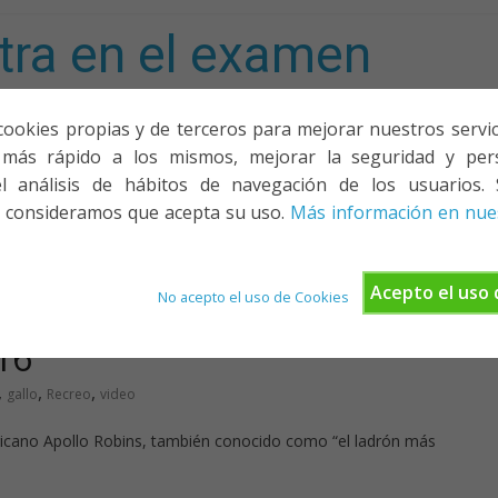
tra en el examen
mporta!
cookies propias y de terceros para mejorar nuestros servicio
más rápido a los mismos, mejorar la seguridad y pers
ACIONES, PONENCIAS Y CURSOS
¿QUIÉNES SOMOS?
YOUTU
l análisis de hábitos de navegación de los usuarios. 
 consideramos que acepta su uso.
Más información en nues
Acepto el uso 
No acepto el uso de Cookies
16
,
,
,
gallo
Recreo
video
ericano Apollo Robins, también conocido como “el ladrón más