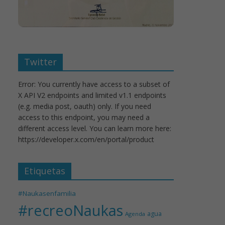
Twitter
Error: You currently have access to a subset of
X API V2 endpoints and limited v1.1 endpoints
(e.g. media post, oauth) only. If you need
access to this endpoint, you may need a
different access level. You can learn more here:
https://developer.x.com/en/portal/product
Etiquetas
#Naukasenfamilia
#recreoNaukas
agua
Agenda