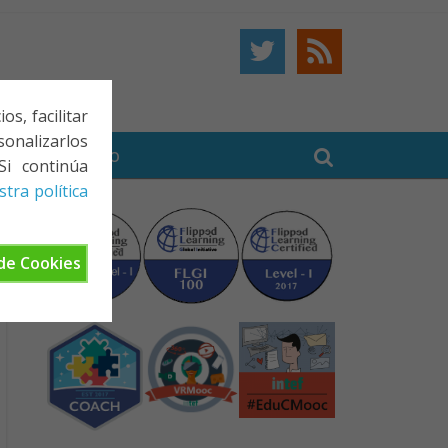
s, facilitar
onalizarlos
BE
CONTACTO
Si continúa
tra política
de Cookies