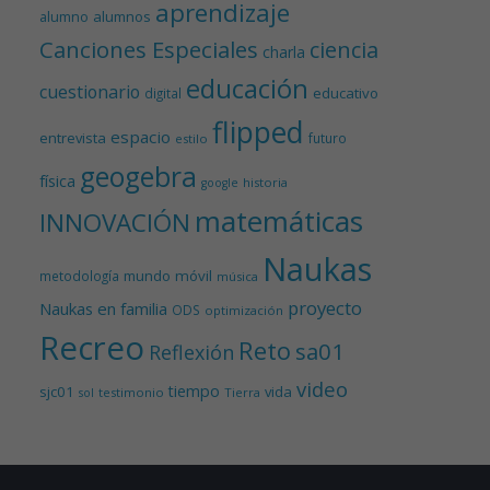
aprendizaje
alumnos
alumno
Canciones Especiales
ciencia
charla
educación
cuestionario
educativo
digital
flipped
espacio
entrevista
futuro
estilo
geogebra
física
historia
google
matemáticas
INNOVACIÓN
Naukas
mundo
móvil
metodología
música
proyecto
Naukas en familia
ODS
optimización
Recreo
Reto
sa01
Reflexión
video
tiempo
sjc01
vida
testimonio
Tierra
sol