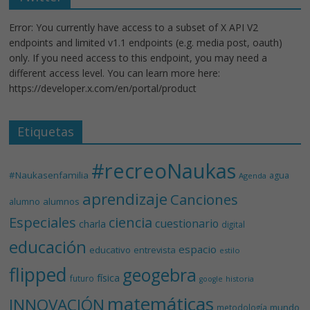
Error: You currently have access to a subset of X API V2
endpoints and limited v1.1 endpoints (e.g. media post, oauth)
only. If you need access to this endpoint, you may need a
different access level. You can learn more here:
https://developer.x.com/en/portal/product
Etiquetas
#recreoNaukas
#Naukasenfamilia
agua
Agenda
aprendizaje
Canciones
alumnos
alumno
Especiales
ciencia
cuestionario
charla
digital
educación
espacio
educativo
entrevista
estilo
flipped
geogebra
física
futuro
historia
google
matemáticas
INNOVACIÓN
mundo
metodología