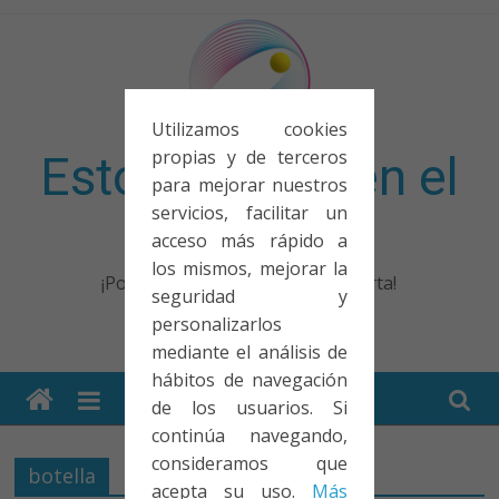
Saltar
al
contenido
Utilizamos cookies
propias y de terceros
Esto no entra en el
para mejorar nuestros
servicios, facilitar un
examen
acceso más rápido a
los mismos, mejorar la
¡Porque no solo el examen importa!
seguridad y
personalizarlos
mediante el análisis de
hábitos de navegación
de los usuarios. Si
continúa navegando,
consideramos que
botella
acepta su uso.
Más