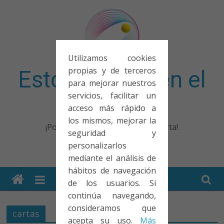
Saltar
al
contenido
Utilizamos cookies
propias y de terceros
Esto no entra en el
para mejorar nuestros
servicios, facilitar un
examen
acceso más rápido a
los mismos, mejorar la
¡Porque no solo el examen importa!
seguridad y
personalizarlos
mediante el análisis de
hábitos de navegación
de los usuarios. Si
continúa navegando,
consideramos que
cartas
acepta su uso.
Más