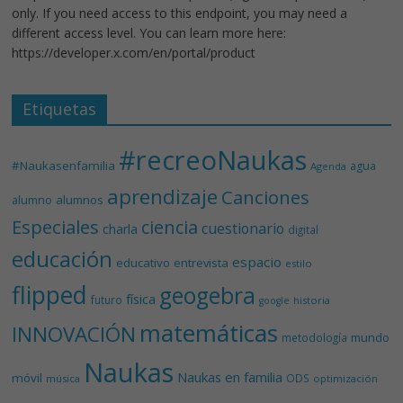
only. If you need access to this endpoint, you may need a
different access level. You can learn more here:
https://developer.x.com/en/portal/product
Etiquetas
#recreoNaukas
#Naukasenfamilia
agua
Agenda
aprendizaje
Canciones
alumnos
alumno
Especiales
ciencia
cuestionario
charla
digital
educación
espacio
educativo
entrevista
estilo
flipped
geogebra
física
futuro
historia
google
matemáticas
INNOVACIÓN
mundo
metodología
Naukas
Naukas en familia
móvil
ODS
música
optimización