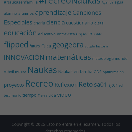
#recreoNaukas
#Naukasenfamilia
agua
Agenda
aprendizaje
Canciones
alumnos
alumno
Especiales
ciencia
cuestionario
charla
digital
educación
espacio
educativo
entrevista
estilo
flipped
geogebra
física
futuro
historia
google
matemáticas
INNOVACIÓN
mundo
metodología
Naukas
Naukas en familia
móvil
ODS
música
optimización
Recreo
Reto
sa01
Reflexión
proyecto
sjc01
sol
video
tiempo
vida
testimonio
Tierra
Copyright © 2026
Esto no entra en el examen
. Todos los
derechos reservados.