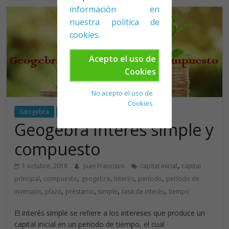
información en
nuestra política de
cookies.
Acepto el uso de
Cookies
No acepto el uso de
Cookies
Geogebra
Matemáticas
Geogebra Interés simple y
compuesto
,
1 octubre, 2018
Juan Francisco
capital inicial
capital
,
,
,
,
,
principal
compuesto
geogebra
Interés
período
período de
,
,
,
,
,
inversión
plazo
préstamo
simple
tasa de interés
tiempo
El interés simple se refiere a los intereses que produce un
capital inicial en un período de tiempo, el cual