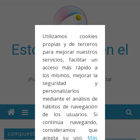
Saltar
al
contenido
Utilizamos cookies
propias y de terceros
Esto no entra en el
para mejorar nuestros
servicios, facilitar un
examen
acceso más rápido a
los mismos, mejorar la
¡Porque no solo el examen importa!
seguridad y
personalizarlos
mediante el análisis de
hábitos de navegación
de los usuarios. Si
continúa navegando,
consideramos que
compuesto
acepta su uso.
Más