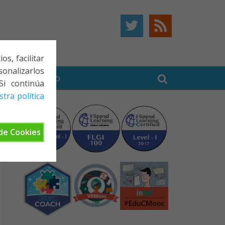
s, facilitar
onalizarlos
BE
CONTACTO
Si continúa
tra política
de Cookies