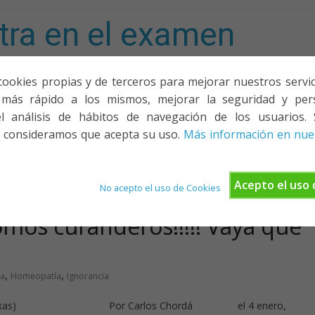
tra en el examen
mporta!
cookies propias y de terceros para mejorar nuestros servicio
más rápido a los mismos, mejorar la seguridad y pers
ACIONES, PONENCIAS Y CURSOS
¿QUIÉNES SOMOS?
YOUTU
l análisis de hábitos de navegación de los usuarios. 
 consideramos que acepta su uso.
Más información en nues
Acepto el uso 
No acepto el uso de Cookies
mos curanderos!!!!! Vaya que
,
,
fa
Homeopatía
Ignorancia
s” (de Naukas) Por Carlos Chordá el 4 enero,