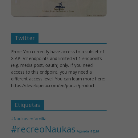
Twitter
Error: You currently have access to a subset of
X API V2 endpoints and limited v1.1 endpoints
(e.g. media post, oauth) only. If you need
access to this endpoint, you may need a
different access level. You can learn more here:
https://developer.x.com/en/portal/product
Etiquetas
#Naukasenfamilia
#recreoNaukas
agua
Agenda