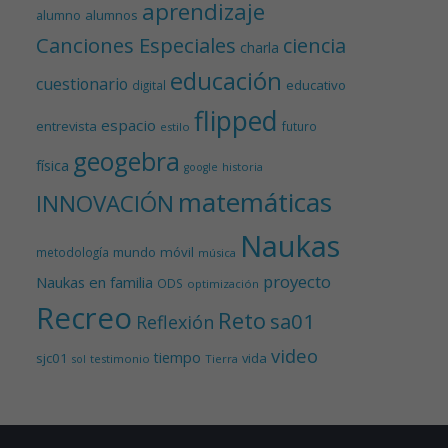
aprendizaje
alumnos
alumno
Canciones Especiales
ciencia
charla
educación
cuestionario
educativo
digital
flipped
espacio
entrevista
futuro
estilo
geogebra
física
historia
google
matemáticas
INNOVACIÓN
Naukas
mundo
móvil
metodología
música
proyecto
Naukas en familia
ODS
optimización
Recreo
Reto
sa01
Reflexión
video
tiempo
sjc01
vida
testimonio
Tierra
sol