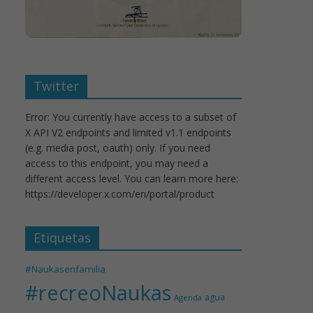
Twitter
Error: You currently have access to a subset of
X API V2 endpoints and limited v1.1 endpoints
(e.g. media post, oauth) only. If you need
access to this endpoint, you may need a
different access level. You can learn more here:
https://developer.x.com/en/portal/product
Etiquetas
#Naukasenfamilia
#recreoNaukas
agua
Agenda