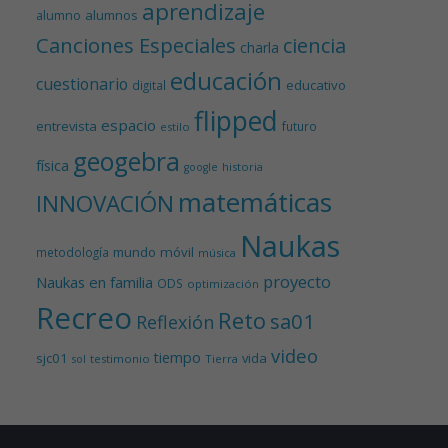
aprendizaje
alumnos
alumno
Canciones Especiales
ciencia
charla
educación
cuestionario
educativo
digital
flipped
espacio
entrevista
futuro
estilo
geogebra
física
historia
google
matemáticas
INNOVACIÓN
Naukas
mundo
móvil
metodología
música
proyecto
Naukas en familia
ODS
optimización
Recreo
Reto
sa01
Reflexión
video
tiempo
sjc01
vida
testimonio
Tierra
sol