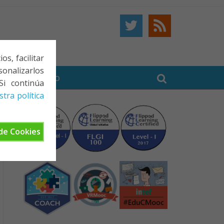
s, facilitar
onalizarlos
BE
CONTACTO
Si continúa
tra política
de Cookies