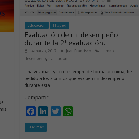
Educación
Flipped
Evaluación de mi desempeño
durante la 2ª evaluación.
,
14 marzo, 2017
Juan Francisco
alumno
,
desempeño
evaluación
Una vez más, y como siempre de forma anónima, he
pedido a los alumnos que evalúen mi desempeño
durante esta
Compartir:
ue
F
Li
T
W
 mis
ac
n
w
h
Leer más
e
k
itt
at