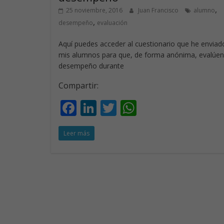
,
25 noviembre, 2016
Juan Francisco
alumno
,
desempeño
evaluación
Aquí puedes acceder al cuestionario que he enviad
mis alumnos para que, de forma anónima, evalúen
desempeño durante
Compartir:
F
Li
T
W
ac
n
w
h
Leer más
e
k
itt
at
b
e
er
s
o
dI
A
o
n
p
k
p