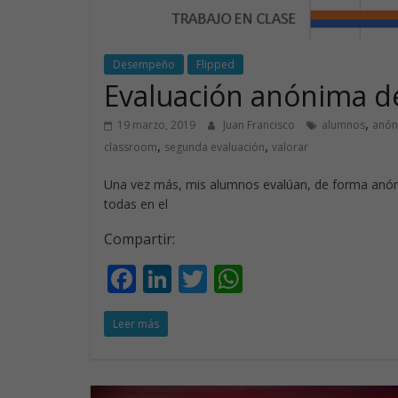
Desempeño
Flipped
Evaluación anónima d
,
19 marzo, 2019
Juan Francisco
alumnos
anón
,
,
classroom
segunda evaluación
valorar
Una vez más, mis alumnos evalúan, de forma anón
todas en el
Compartir:
F
Li
T
W
ac
n
w
h
Leer más
e
k
itt
at
b
e
er
s
o
dI
A