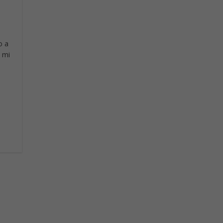
o a
 mi