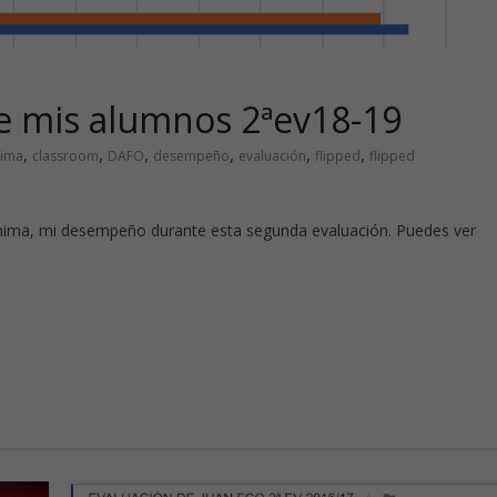
e mis alumnos 2ªev18-19
,
,
,
,
,
,
ima
classroom
DAFO
desempeño
evaluación
flipped
flipped
ima, mi desempeño durante esta segunda evaluación. Puedes ver