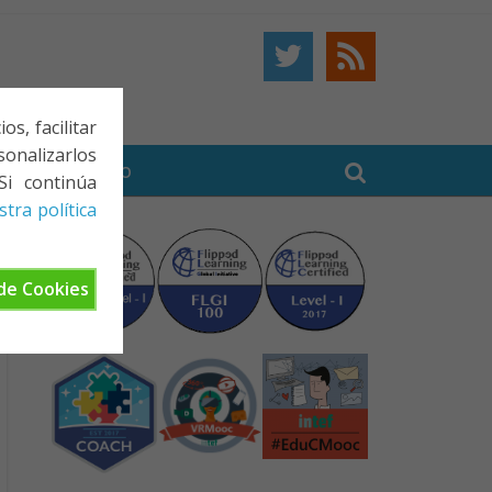
s, facilitar
onalizarlos
BE
CONTACTO
Si continúa
tra política
de Cookies