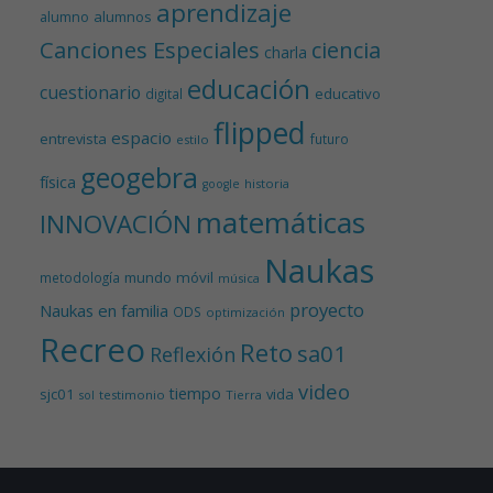
aprendizaje
alumnos
alumno
Canciones Especiales
ciencia
charla
educación
cuestionario
educativo
digital
flipped
espacio
entrevista
futuro
estilo
geogebra
física
historia
google
matemáticas
INNOVACIÓN
Naukas
mundo
móvil
metodología
música
proyecto
Naukas en familia
ODS
optimización
Recreo
Reto
sa01
Reflexión
video
tiempo
sjc01
vida
testimonio
Tierra
sol