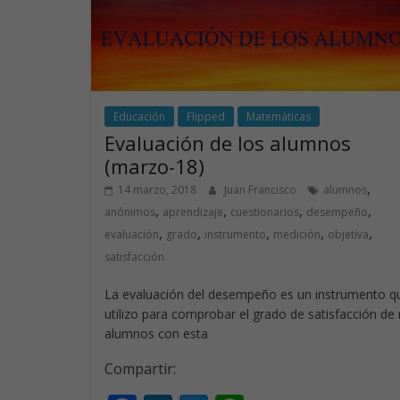
o
n
p
k
p
Educación
Flipped
Matemáticas
Evaluación de los alumnos
(marzo-18)
,
14 marzo, 2018
Juan Francisco
alumnos
,
,
,
,
anónimos
aprendizaje
cuestionarios
desempeño
,
,
,
,
,
evaluación
grado
instrumento
medición
objetiva
satisfacción
La evaluación del desempeño es un instrumento q
utilizo para comprobar el grado de satisfacción de
alumnos con esta
Compartir: