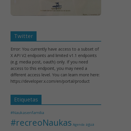
Twitter
Error: You currently have access to a subset of
X API V2 endpoints and limited v1.1 endpoints
(e.g. media post, oauth) only. If you need
access to this endpoint, you may need a
different access level. You can learn more here:
https://developer.x.com/en/portal/product
Etiquetas
#Naukasenfamilia
#recreoNaukas
agua
Agenda